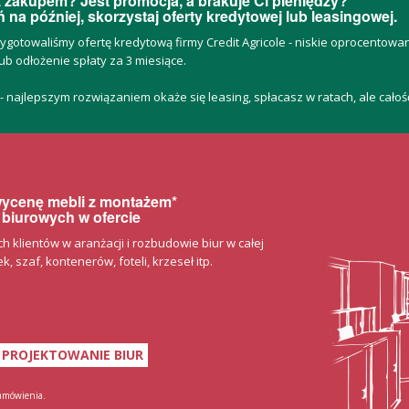
 zakupem? Jest promocja, a brakuje Ci pieniędzy?
 na później, skorzystaj oferty kredytowej lub leasingowej.
zygotowaliśmy ofertę kredytową firmy Credit Agricole - niskie oprocentow
ub odłożenie spłaty za 3 miesiące.
 - najlepszym rozwiązaniem okaże się leasing, spłacasz w ratach, ale cało
 wycenę mebli z montażem*
 biurowych w ofercie
klientów w aranżacji i rozbudowie biur w całej
, szaf, kontenerów, foteli, krzeseł itp.
PROJEKTOWANIE BIUR
zamówienia.