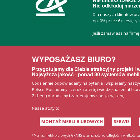
Nie chcesz czekać z
Nie odkładaj marzeń
Dla naszych klientów pr
np. 0% przez 6 miesięcy l
Jeśli zamawiasz na firmę
WYPOSAŻASZ BIURO?
Przygotujemy dla Ciebie atrakcyjny projekt i
Najwyższa jakość - ponad 30 systemów mebli
Codziennie odpowiadamy na pytania i wspieramy naszych 
Polsce. Posiadamy szeroką ofertę i wiedzę na temat biurek
Z chęcią doradzimy i zaoferujemy specjalną cenę
Nasze atuty to:
MONTAŻ MEBLI BIUROWYCH
SERWIS
*Montaż mebli biurowych GRATIS w zależności od odległości i wielkości 