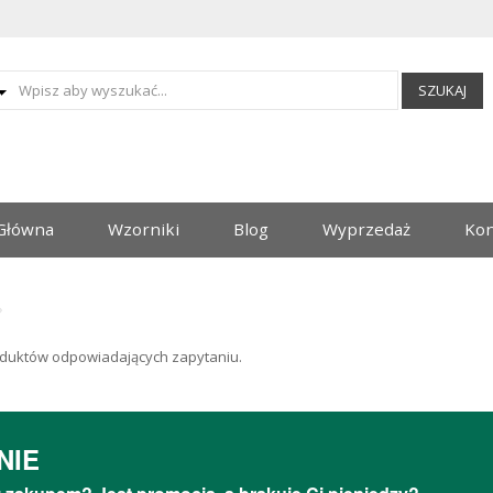
SZUKAJ
Główna
Wzorniki
Blog
Wyprzedaż
Kon
duktów odpowiadających zapytaniu.
NIE