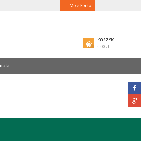
Moje konto
KOSZYK
0,00 zł
takt