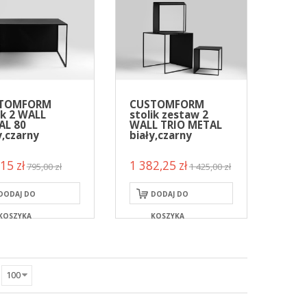
TOMFORM
CUSTOMFORM
ik 2 WALL
stolik zestaw 2
AL 80
WALL TRIO METAL
y,czarny
biały,czarny
15 zł
1 382,25 zł
795,00 zł
1 425,00 zł
DODAJ DO
DODAJ DO
KOSZYKA
KOSZYKA
100