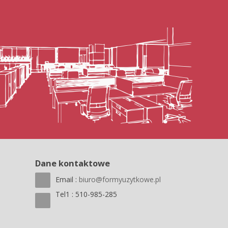
Dane kontaktowe
Email :
biuro@formyuzytkowe.pl
Tel1 : 510-985-285