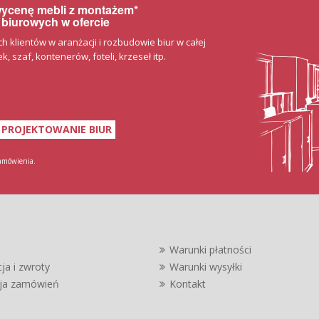
 wycenę mebli z montażem*
 biurowych w ofercie
klientów w aranżacji i rozbudowie biur w całej
, szaf, kontenerów, foteli, krzeseł itp.
PROJEKTOWANIE BIUR
zamówienia.
Warunki płatności
ja i zwroty
Warunki wysyłki
cja zamówień
Kontakt