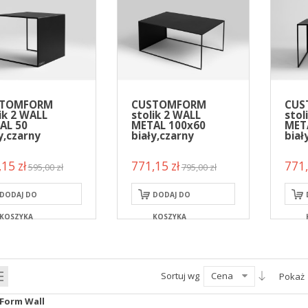
STOMFORM
CUSTOMFORM
CUS
ik 2 WALL
stolik 2 WALL
stol
AL 50
METAL 100x60
MET
y,czarny
biały,czarny
biał
15 zł
771,15 zł
771,
595,00 zł
795,00 zł
DODAJ DO
DODAJ DO
KOSZYKA
KOSZYKA
Sortuj wg
Cena
Pokaż
Form Wall