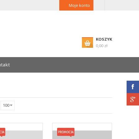
Moje konto
KOSZYK
0,00 zł
takt
100