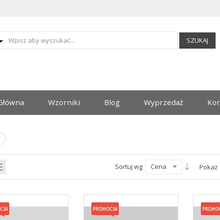
SZUKAJ
Główna
Wzorniki
Blog
Wyprzedaż
Kon
Sortuj wg
Cena
Pokaż