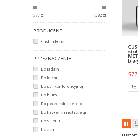
577
zł
1382 zł
PRODUCENT
CustomForm
CU
stol
MET
PRZEZNACZENIE
biał
Do jadalni
577,
Do kuchni
Do sali konferencyjnej
Do biura
Do poczekalni i recepcji
Do kawiarni i restauracji
Do salonu
Design
Custom