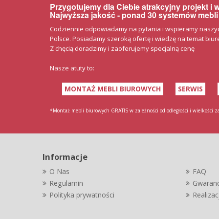
Przygotujemy dla Ciebie atrakcyjny projekt i
Najwyższa jakość - ponad 30 systemów mebli
Codziennie odpowiadamy na pytania i wspieramy naszych 
Polsce. Posiadamy szeroką ofertę i wiedzę na temat biurek
Z chęcią doradzimy i zaoferujemy specjalną cenę
Nasze atuty to:
MONTAŻ MEBLI BIUROWYCH
SERWIS
*Montaż mebli biurowych GRATIS w zależności od odległości i wielkości 
Informacje
O Nas
FAQ
Regulamin
Gwaranc
Polityka prywatności
Realiza