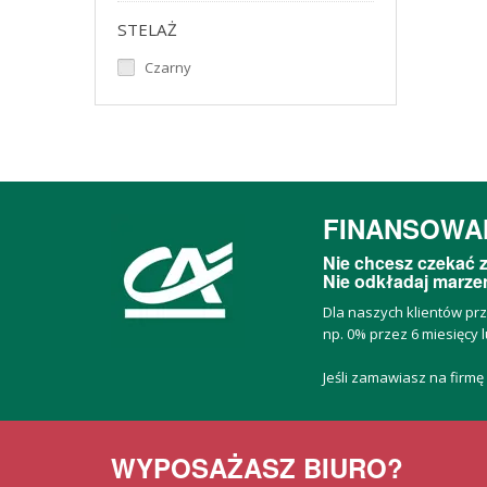
STELAŻ
Czarny
FINANSOWA
Nie chcesz czekać z
Nie odkładaj marzeń
Dla naszych klientów pr
np. 0% przez 6 miesięcy l
Jeśli zamawiasz na firmę
WYPOSAŻASZ BIURO?