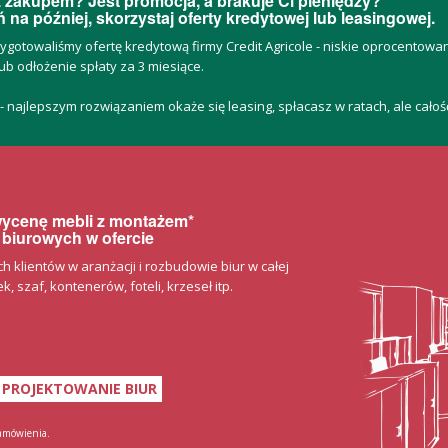
 zakupem? Jest promocja, a brakuje Ci pieniędzy?
 na później, skorzystaj oferty kredytowej lub leasingowej.
zygotowaliśmy ofertę kredytową firmy Credit Agricole - niskie oprocentow
ub odłożenie spłaty za 3 miesiące.
 - najlepszym rozwiązaniem okaże się leasing, spłacasz w ratach, ale cało
 wycenę mebli z montażem*
 biurowych w ofercie
klientów w aranżacji i rozbudowie biur w całej
, szaf, kontenerów, foteli, krzeseł itp.
PROJEKTOWANIE BIUR
zamówienia.