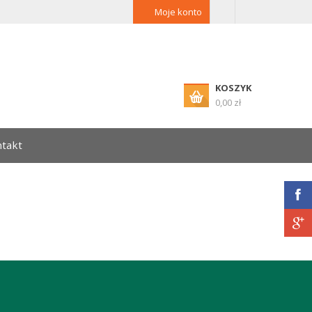
Moje konto
KOSZYK
0,00 zł
takt