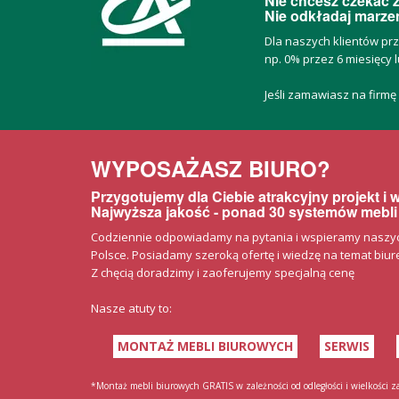
Nie chcesz czekać z
Nie odkładaj marzeń
Dla naszych klientów pr
np. 0% przez 6 miesięcy l
Jeśli zamawiasz na firmę
WYPOSAŻASZ BIURO?
Przygotujemy dla Ciebie atrakcyjny projekt i
Najwyższa jakość - ponad 30 systemów mebli
Codziennie odpowiadamy na pytania i wspieramy naszych 
Polsce. Posiadamy szeroką ofertę i wiedzę na temat biurek
Z chęcią doradzimy i zaoferujemy specjalną cenę
Nasze atuty to:
MONTAŻ MEBLI BIUROWYCH
SERWIS
*Montaż mebli biurowych GRATIS w zależności od odległości i wielkości 