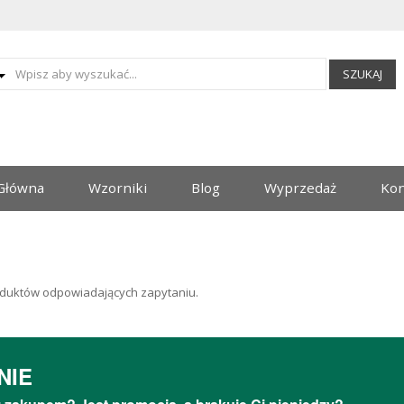
SZUKAJ
Główna
Wzorniki
Blog
Wyprzedaż
Kon
duktów odpowiadających zapytaniu.
NIE