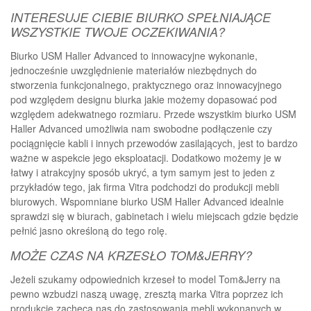
INTERESUJE CIEBIE BIURKO SPEŁNIAJĄCE
WSZYSTKIE TWOJE OCZEKIWANIA?
Biurko USM Haller Advanced to innowacyjne wykonanie,
jednocześnie uwzględnienie materiałów niezbędnych do
stworzenia funkcjonalnego, praktycznego oraz innowacyjnego
pod względem designu biurka jakie możemy dopasować pod
względem adekwatnego rozmiaru. Przede wszystkim biurko USM
Haller Advanced umożliwia nam swobodne podłączenie czy
pociągnięcie kabli i innych przewodów zasilających, jest to bardzo
ważne w aspekcie jego eksploatacji. Dodatkowo możemy je w
łatwy i atrakcyjny sposób ukryć, a tym samym jest to jeden z
przykładów tego, jak firma Vitra podchodzi do produkcji mebli
biurowych. Wspomniane biurko USM Haller Advanced idealnie
sprawdzi się w biurach, gabinetach i wielu miejscach gdzie będzie
pełnić jasno określoną do tego rolę.
MOŻE CZAS NA KRZESŁO TOM&JERRY?
Jeżeli szukamy odpowiednich krzeseł to model Tom&Jerry na
pewno wzbudzi naszą uwagę, zresztą marka Vitra poprzez ich
produkcję zachęca nas do zastosowania mebli wykonanych w