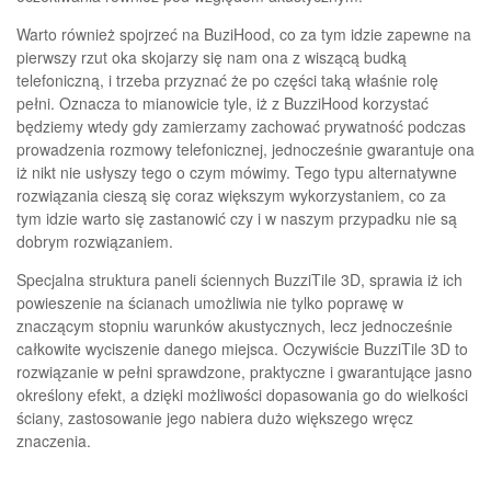
Warto również spojrzeć na BuziHood, co za tym idzie zapewne na
pierwszy rzut oka skojarzy się nam ona z wiszącą budką
telefoniczną, i trzeba przyznać że po części taką właśnie rolę
pełni. Oznacza to mianowicie tyle, iż z BuzziHood korzystać
będziemy wtedy gdy zamierzamy zachować prywatność podczas
prowadzenia rozmowy telefonicznej, jednocześnie gwarantuje ona
iż nikt nie usłyszy tego o czym mówimy. Tego typu alternatywne
rozwiązania cieszą się coraz większym wykorzystaniem, co za
tym idzie warto się zastanowić czy i w naszym przypadku nie są
dobrym rozwiązaniem.
Specjalna struktura paneli ściennych BuzziTile 3D, sprawia iż ich
powieszenie na ścianach umożliwia nie tylko poprawę w
znaczącym stopniu warunków akustycznych, lecz jednocześnie
całkowite wyciszenie danego miejsca. Oczywiście BuzziTile 3D to
rozwiązanie w pełni sprawdzone, praktyczne i gwarantujące jasno
określony efekt, a dzięki możliwości dopasowania go do wielkości
ściany, zastosowanie jego nabiera dużo większego wręcz
znaczenia.