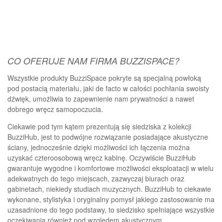
CO OFERUJE NAM FIRMA BUZZISPACE?
Wszystkie produkty BuzziSpace pokryte są specjalną powłoką
pod postacią materiału, jaki de facto w całości pochłania swoisty
dźwięk, umożliwia to zapewnienie nam prywatności a nawet
dobrego wręcz samopoczucia.
Ciekawie pod tym kątem prezentują się siedziska z kolekcji
BuzziHub, jest to podwójne rozwiązanie posiadające akustyczne
ściany, jednocześnie dzięki możliwości ich łączenia można
uzyskać czteroosobową wręcz kabinę. Oczywiście BuzziHub
gwarantuje wygodne i komfortowe możliwości eksploatacji w wielu
adekwatnych do tego miejscach, zazwyczaj biurach oraz
gabinetach, niekiedy studiach muzycznych. BuzziHub to ciekawie
wykonane, stylistyka i oryginalny pomysł jakiego zastosowanie ma
uzasadnione do tego podstawy, to siedzisko spełniające wszystkie
oczekiwania również pod względem akustycznym.