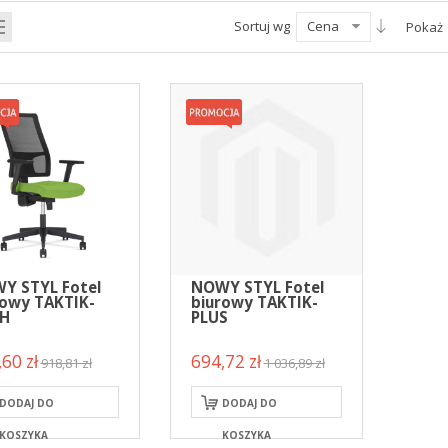
Sortuj wg
Cena
Pokaż
Y STYL Fotel
NOWY STYL Fotel
rowy TAKTIK-
biurowy TAKTIK-
H
PLUS
60 zł
694,72 zł
918,81 zł
1 036,89 zł
DODAJ DO
DODAJ DO
KOSZYKA
KOSZYKA