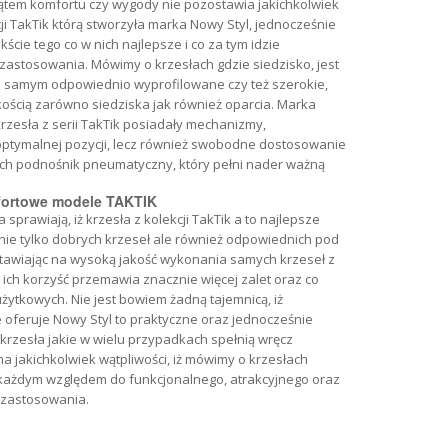
tem komfortu czy wygody nie pozostawia jakichkolwiek
ji TakTik którą stworzyła marka Nowy Styl, jednocześnie
ście tego co w nich najlepsze i co za tym idzie
astosowania. Mówimy o krzesłach gdzie siedzisko, jest
 samym odpowiednio wyprofilowane czy też szerokie,
kością zarówno siedziska jak również oparcia. Marka
zesła z serii TakTik posiadały mechanizmy,
 optymalnej pozycji, lecz również swobodne dostosowanie
ch podnośnik pneumatyczny, który pełni nader ważną
fortowe modele TAKTIK
rawiają, iż krzesła z kolekcji TakTik a to najlepsze
nie tylko dobrych krzeseł ale również odpowiednich pod
Stawiając na wysoką jakość wykonania samych krzeseł z
 ich korzyść przemawia znacznie więcej zalet oraz co
ytkowych. Nie jest bowiem żadną tajemnicą, iż
 oferuje Nowy Styl to praktyczne oraz jednocześnie
 krzesła jakie w wielu przypadkach spełnią wręcz
a jakichkolwiek wątpliwości, iż mówimy o krzesłach
ażdym względem do funkcjonalnego, atrakcyjnego oraz
 zastosowania.