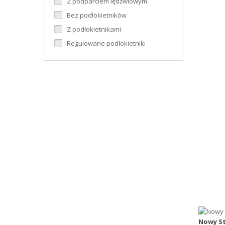
Z podparciem lędźwiowym
Bez podłokietników
Z podłokietnikami
Regulowane podłokietniki
Nowy St