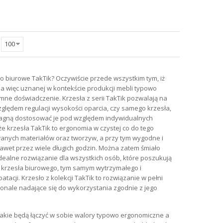
100
 biurowe TakTik? Oczywiście przede wszystkim tym, iż
, a więc uznanej w kontekście produkcji mebli typowo
ne doświadczenie. Krzesła z serii TakTik pozwalają na
lędem regulacji wysokości oparcia, czy samego krzesła,
pragną dostosować je pod względem indywidualnych
e krzesła TakTik to ergonomia w czystej co do tego
wanych materiałów oraz tworzyw, a przy tym wygodne i
awet przez wiele długich godzin. Można zatem śmiało
 idealne rozwiązanie dla wszystkich osób, które poszukują
o krzesła biurowego, tym samym wytrzymałego i
tacji. Krzesło z kolekcji TakTik to rozwiązanie w pełni
onale nadające się do wykorzystania zgodnie z jego
akie będą łączyć w sobie walory typowo ergonomiczne a