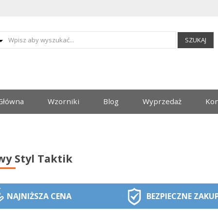
SZUKAJ
Główna
Wzorniki
Blog
Wyprzedaż
Kon
y Styl Taktik
NAJNIŻSZA CENA
BEZPIECZNE ZAKU