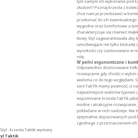
tym samym ich wykonanie pod ką
złudzeń? Poznaj krzesła z kolekc
chce nam je przedstawić w kontek
przekonać do ich ewentualnego z
wygodne oraz komfortowe a tym
charakteryzuje się również mięk
Nowy Styl zagwarantowała aby kr
umożliwiające nie tylko blokadę
wysokości czy zastosowano w ni
rolę.
W pełni ergonomiczne i kom
Odpowiednio dostosowane kółka sp
rozwiązanie gdy chodzi o wybór 
wieloma co do tego względami. 
serii TakTik mamy pewność, iż na
najważniejsze walorów typowo uż
wspomniane krzesła TakTik jakie
modne i atrakcyjne rozwiązanie,
pokładane w nich nadzieje. Nie m
optymalnie dopasowanych pod k
zgodnego z przeznaczeniem ich
yl Taktik