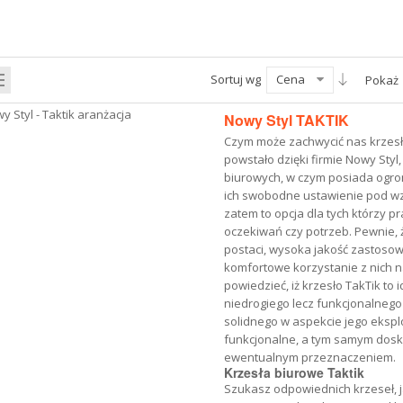
Sortuj wg
Cena
Pokaż
Nowy Styl TAKTIK
Czym może zachwycić nas krzesło
powstało dzięki firmie Nowy Styl
biurowych, w czym posiada ogrom
ich swobodne ustawienie pod wzg
zatem to opcja dla tych którzy 
oczekiwań czy potrzeb. Pewnie, ż
postaci, wysoka jakość zastoso
komfortowe korzystanie z nich n
powiedzieć, iż krzesło TakTik to
niedrogiego lecz funkcjonalneg
solidnego w aspekcie jego eksploa
funkcjonalne, a tym samym dosk
ewentualnym przeznaczeniem.
Krzesła biurowe Taktik
Szukasz odpowiednich krzeseł, j