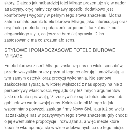
skóry. Dlatego jak najbardziej fotel Mirage prezentuje się w nader
atrakcyjny, oryginalny czy ciekawy sposób, dodatkowo jest
komfortowy i wygodny w pełnym tego słowa znaczeniu. Można
zatem śmiało ocenić fotele biurowe Mirage, jako interesującą oraz
oryginalną metodę na połączenie ergonomii, funkcjonalizmu i
eleganckiego stylu, co jeszcze bardziej sprawia, iż ich
zastosowanie ma co zrozumiałe sens.
STYLOWE I PONADCZASOWE FOTELE BIUROWE
MIRAGE
Fotele biurowe z serii Mirage, zaskoczą nas na wiele sposobów,
przede wszystkim przez pryzmat tego co oferują i umożliwiają, a
tym samym estetyki oraz precyzji wykonania. Nie stanowi
zaskoczenia sytuacja, w której większość z nas spojrzy na nie z
perspektywy właściwości, wyglądu czy też innych argumentów
jakie de facto sprawiają, iż rzeczywiście są to fotele biurowe lub
gabinetowe warte swojej ceny. Kolekcja foteli Mirage to jak
wspomniano powyżej, zasługa firmy Nowy Styl, jaka już od wielu
lat zaskakuje nas w pozytywnym tego słowa znaczeniu gdy chodzi
o jej ewentualne propozycje i rozwiązania, a więc meble które
idealnie wkomponują się w wiele adekwatnych co do tego miejsc.