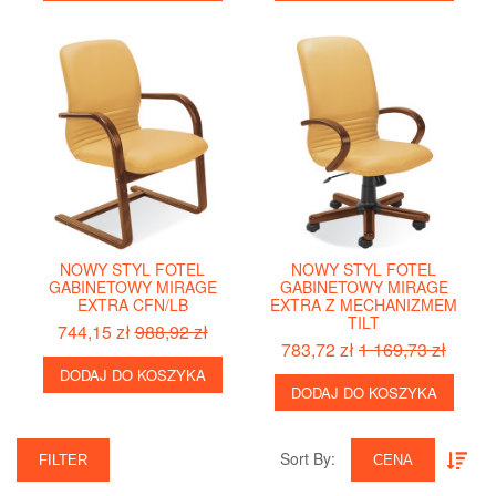
NOWY STYL FOTEL
NOWY STYL FOTEL
GABINETOWY MIRAGE
GABINETOWY MIRAGE
EXTRA CFN/LB
EXTRA Z MECHANIZMEM
TILT
744,15 zł
988,92 zł
783,72 zł
1 169,73 zł
DODAJ DO KOSZYKA
DODAJ DO KOSZYKA
Sort By:‎
FILTER
CENA