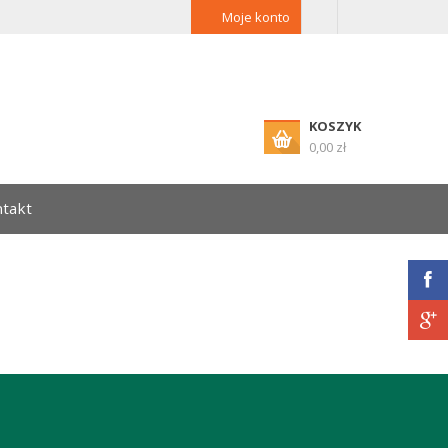
Moje konto
KOSZYK
0,00 zł
takt