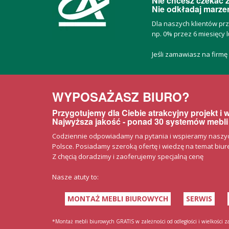
Nie chcesz czekać z
Nie odkładaj marzeń
Dla naszych klientów pr
np. 0% przez 6 miesięcy l
Jeśli zamawiasz na firmę
WYPOSAŻASZ BIURO?
Przygotujemy dla Ciebie atrakcyjny projekt i
Najwyższa jakość - ponad 30 systemów mebli
Codziennie odpowiadamy na pytania i wspieramy naszych 
Polsce. Posiadamy szeroką ofertę i wiedzę na temat biurek
Z chęcią doradzimy i zaoferujemy specjalną cenę
Nasze atuty to:
MONTAŻ MEBLI BIUROWYCH
SERWIS
*Montaż mebli biurowych GRATIS w zależności od odległości i wielkości 