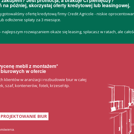
 zakupem? Jest promocja, a brakuje Ci pieniędzy?
 na później, skorzystaj oferty kredytowej lub leasingowej.
zygotowaliśmy ofertę kredytową firmy Credit Agricole - niskie oprocentow
ub odłożenie spłaty za 3 miesiące.
 - najlepszym rozwiązaniem okaże się leasing, spłacasz w ratach, ale cało
 wycenę mebli z montażem*
 biurowych w ofercie
klientów w aranżacji i rozbudowie biur w całej
, szaf, kontenerów, foteli, krzeseł itp.
PROJEKTOWANIE BIUR
zamówienia.