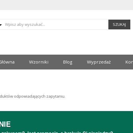
SZUKAJ
Główna
Wzorniki
Blog
Wyprzedaż
Kon
duktów odpowiadających zapytaniu.
NIE