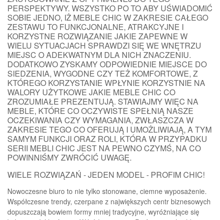
PERSPEKTYWY. WSZYSTKO PO TO ABY UŚWIADOMIĆ
SOBIE JEDNO, IŻ MEBLE CHIC W ZAKRESIE CAŁEGO
ZESTAWU TO FUNKCJONALNE, ATRAKCYJNE I
KORZYSTNE ROZWIĄZANIE JAKIE ZAPEWNE W
WIELU SYTUACJACH SPRAWDZI SIĘ WE WNĘTRZU
MIEJSC O ADEKWATNYM DLA NICH ZNACZENIU.
DODATKOWO ZYSKAMY ODPOWIEDNIE MIEJSCE DO
SIEDZENIA, WYGODNE CZY TEŻ KOMFORTOWE, Z
KTÓREGO KORZYSTANIE WPŁYNIE KORZYSTNIE NA
WALORY UŻYTKOWE JAKIE MEBLE CHIC CO
ZROZUMIAŁE PREZENTUJĄ. STAWIAJMY WIĘC NA
MEBLE, KTÓRE CO OCZYWISTE SPEŁNIĄ NASZE
OCZEKIWANIA CZY WYMAGANIA, ZWŁASZCZA W
ZAKRESIE TEGO CO OFERUJĄ I UMOŻLIWIAJĄ, A TYM
SAMYM FUNKCJI ORAZ ROLI, KTÓRA W PRZYPADKU
SERII MEBLI CHIC JEST NA PEWNO CZYMŚ, NA CO
POWINNIŚMY ZWRÓCIĆ UWAGĘ.
WIELE ROZWIĄZAŃ - JEDEN MODEL - PROFIM CHIC!
Nowoczesne biuro to nie tylko stonowane, ciemne wyposażenie.
Współczesne trendy, czerpane z największych centr biznesowych
dopuszczają bowiem formy mniej tradycyjne, wyróżniające się