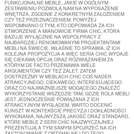
FUNKCJONALNE MEBLE, JAKIE W OGÓLNYM
ZESTAWIENIU POZWOLĄ NAM NA WYPOSAŻENIE
WNĘTRZA, ZGODNIE Z KONKRETNYM ZAŁOŻENIEM
CZY TEŻ PRZEZNACZENIEM. POWYŻEJ
WSPOMNIANO O TYM, KTO ODPOWIADA ZA ICH
STWORZENIE A MIANOWICIE FIRMA CHIC, KTÓRA
BAZUJE WYŁĄCZNIE NA WSPÓŁPRACY Z
NAJBARDZIEJ RENOMOWANYMI PROJEKTANTAMI
MEBLI NA ŚWIECIE. WŁAŚNIE TO SPRAWIA, IŻ ICH
KOLEJNA PROPOZYCJA A WIĘC SERIA CHIC WYDAJE
SIĘ CIEKAWĄ OPCJĄ ORAZ ROZWIĄZANIEM ZA
KTÓRYM DE FACTO PRZEMAWIA WIELE
ARGUMENTÓW CZY TEŻ ZALET. ZATEM
DOSTRZEŻMY W MEBLACH CHIC COŚ NADER
ATRAKCYJNEGO, CIEKAWEGO, INTERESUJĄCEGO
ORAZ CO NAJWAŻNIEJSZE MOGĄCEGO ZNALEŹĆ
WYKORZYSTANIE WSZĘDZIE TAM, GDZIE ROLA MEBLI
JEST JEDNOCZEŚNIE POWIĄZANA Z ICH
ATRAKCYJNYM WYGLĄDEM. WARTO DOCENIĆ
KUNSZT W KONTEKŚCIE PRECYZJI I DOKŁADNOŚCI
WYKONANIA, NAJWYŻSZĄ JAKOŚĆ ORAZ STANDARD,
KTÓRE MEBLE Z SERII CHIC NAJZWYCZAJNIEJ
PREZENTUJĄ A TYM SAMYM SPOJRZEĆ NA ICH
ZASTOSOWANIE Z OPTYMALNEJ DO TEGO