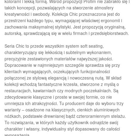
kolorami i lekką formą. Wśród propozycji Profim nie zabrakło się i
takich koncepcji, pozwalających na stworzenie atmosfery
kreatywności i swobody. Kolekcja Chic przeznaczona jest do
przestrzeni każdego typu, wymagającej właściwej ergonomii i
zachowania maksymalnej stylistyki. Jest propozycją oryginalną,
autorską, sprawdzającą się w wielu firmach i przedsiębiorstwach.
Seria Chic to przede wszystkim system soft seating,
charakteryzujący się lekkością i subtelnym wykonaniem,
precyzyjnie zestawionych materiałów najwyższej jakości.
Dopracowanie w najmniejszym szczególe sprawdza się przy
klientach wymagających, oczekujących funkcjonalności
połączonej ze stylową elegancją i nowoczesną nutą. W skład
kolekcji wchodzą fantastyczne krzesła, stworzone z myślą o
restauracjach, kawiarniach czy modnych poczekalniach. Są
zdecydowanie klasyczne i proste w swojej formie, co nie
umniejsza ich atrakcyjności. Tu producent daje do wyboru trzy
warianty – osadzone na klasycznych, cienkich aluminiowych
nóżkach, podstawie drewnianej bądź czteroramiennym stelażu.
To rozwiązania, w których każdy użytkownik odnajdzie swój
charakter i własny, indywidualny styl dopasowany do całości
wyposażenia.