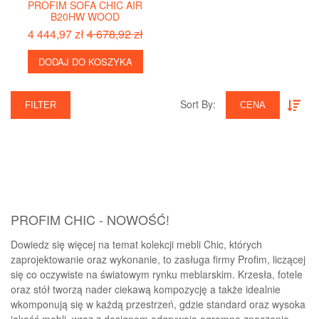
PROFIM SOFA CHIC AIR
B20HW WOOD
4 444,97 zł
4 678,92 zł
DODAJ DO KOSZYKA
Sort By:‎
FILTER
CENA
PROFIM CHIC - NOWOŚĆ!
Dowiedz się więcej na temat kolekcji mebli Chic, których
zaprojektowanie oraz wykonanie, to zasługa firmy Profim, liczącej
się co oczywiste na światowym rynku meblarskim. Krzesła, fotele
oraz stół tworzą nader ciekawą kompozycję a także idealnie
wkomponują się w każdą przestrzeń, gdzie standard oraz wysoka
jakość mebli, wraz z designem odgrywają ogromne znaczenie.