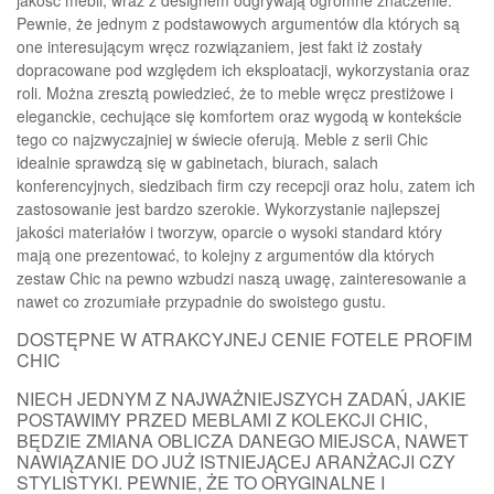
Pewnie, że jednym z podstawowych argumentów dla których są
one interesującym wręcz rozwiązaniem, jest fakt iż zostały
dopracowane pod względem ich eksploatacji, wykorzystania oraz
roli. Można zresztą powiedzieć, że to meble wręcz prestiżowe i
eleganckie, cechujące się komfortem oraz wygodą w kontekście
tego co najzwyczajniej w świecie oferują. Meble z serii Chic
idealnie sprawdzą się w gabinetach, biurach, salach
konferencyjnych, siedzibach firm czy recepcji oraz holu, zatem ich
zastosowanie jest bardzo szerokie. Wykorzystanie najlepszej
jakości materiałów i tworzyw, oparcie o wysoki standard który
mają one prezentować, to kolejny z argumentów dla których
zestaw Chic na pewno wzbudzi naszą uwagę, zainteresowanie a
nawet co zrozumiałe przypadnie do swoistego gustu.
DOSTĘPNE W ATRAKCYJNEJ CENIE FOTELE PROFIM
CHIC
NIECH JEDNYM Z NAJWAŻNIEJSZYCH ZADAŃ, JAKIE
POSTAWIMY PRZED MEBLAMI Z KOLEKCJI CHIC,
BĘDZIE ZMIANA OBLICZA DANEGO MIEJSCA, NAWET
NAWIĄZANIE DO JUŻ ISTNIEJĄCEJ ARANŻACJI CZY
STYLISTYKI. PEWNIE, ŻE TO ORYGINALNE I