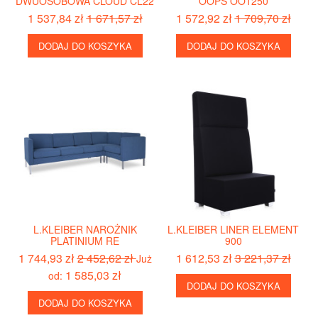
DWUOSOBOWA CLOUD CL22
OOPS OO1250
1 537,84 zł
1 671,57 zł
1 572,92 zł
1 709,70 zł
DODAJ DO KOSZYKA
DODAJ DO KOSZYKA
L.KLEIBER NAROŻNIK
L.KLEIBER LINER ELEMENT
PLATINIUM RE
900
1 744,93 zł
2 452,62 zł
1 612,53 zł
3 221,37 zł
Już
1 585,03 zł
od:
DODAJ DO KOSZYKA
DODAJ DO KOSZYKA