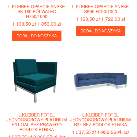
L.KLEIBER OPARCIE SNAKE
L.KLEIBER OPARCIE SNAKE
SK 180 PÓŁWALEC
SK90 H750/1000
H750/1000
1 168,50 zł
1 722,00 zł
1 168,50 zł
1 353,00 zł
DODAJ DO KOSZYKA
DODAJ DO KOSZYKA
L.KLEIBER FOTEL
L.KLEIBER FOTEL
JEDNOOSOBOWY PLATINIUM
JEDNOOSOBOWY PLATINIUM
R31 OAL BEZ PRAWEGO
R31 BEZ PODŁOKIETNIKA
PODŁOKIETNIKA
1 337,55 zł
1 933,56 zł
Już
1 337,55 zł
2 360,37 zł