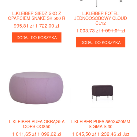
L.KLEIBER SIEDZISKO Z
L.KLEIBER FOTEL
OPARCIEM SNAKE SK 500 R
JEDNOOSOBOWY CLOUD
CL12
995,81 zł
1 722,00 zł
1 003,73 zł
1 091,01 zł
DODAJ DO KOSZYKA
DODAJ DO KOSZYKA
L.KLEIBER PUFA OKRĄGŁA
L.KLEIBER PUFA 560X420MM
OOPS OO850
SIGMA S 30
1 011,65 zł
1 099,62 zł
1 045,50 zł
1 232,46 zł
Już