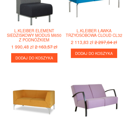
L.KLEIBER ELEMENT
L.KLEIBER ŁAWKA
SIEDZISKOWY MODUS M650
TRZYOSOBOWA CLOUD CL32
Z PODNÓŻKIEM
2 113,83 zł
2 297,64 zł
1 990,48 zł
2 163,57 zł
DODAJ DO KOSZYKA
DODAJ DO KOSZYKA