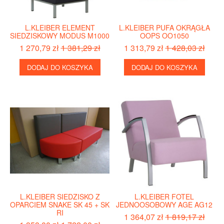
L.KLEIBER ELEMENT
L.KLEIBER PUFA OKRĄGŁA
SIEDZISKOWY MODUS M1000
OOPS OO1050
1 270,79 zł
1 381,29 zł
1 313,79 zł
1 428,03 zł
DODAJ DO KOSZYKA
DODAJ DO KOSZYKA
L.KLEIBER SIEDZISKO Z
L.KLEIBER FOTEL
OPARCIEM SNAKE SK 45 + SK
JEDNOOSOBOWY AGE AG12
RI
1 364,07 zł
1 819,17 zł