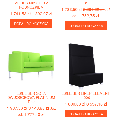
MODUS M650 OR Z
31
PODNÓŻKIEM
1 783,50 zł
2 231,22 zł
Już
1 741,53 zł
1 892,97 zł
1 752,75 zł
od:
DODAJ DO KOSZYKA
DODAJ DO KOSZYKA
L.KLEIBER SOFA
L.KLEIBER LINER ELEMENT
DWUOSOBOWA PLATINIUM
1200
R32
1 800,38 zł
3 557,16 zł
1 937,30 zł
3 143,88 zł
Już
1 777,40 zł
DODAJ DO KOSZYKA
od: