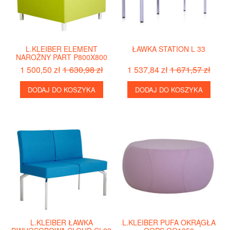
L.KLEIBER ELEMENT
ŁAWKA STATION L 33
NAROŻNY PART P800X800
1 500,50 zł
1 630,98 zł
1 537,84 zł
1 671,57 zł
DODAJ DO KOSZYKA
DODAJ DO KOSZYKA
L.KLEIBER ŁAWKA
L.KLEIBER PUFA OKRĄGŁA