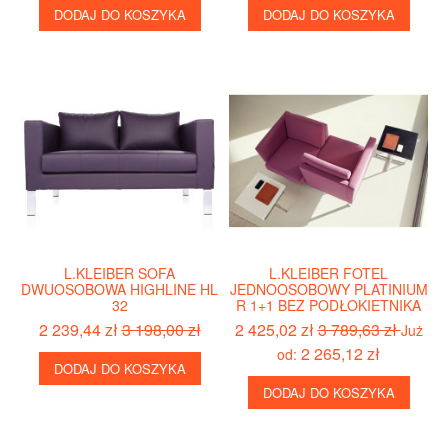
DODAJ DO KOSZYKA
DODAJ DO KOSZYKA
L.KLEIBER SOFA
L.KLEIBER FOTEL
DWUOSOBOWA HIGHLINE HL
JEDNOOSOBOWY PLATINIUM
32
R 1+1 BEZ PODŁOKIETNIKA
2 239,44 zł
3 198,00 zł
2 425,02 zł
3 789,63 zł
Już
2 265,12 zł
od:
DODAJ DO KOSZYKA
DODAJ DO KOSZYKA