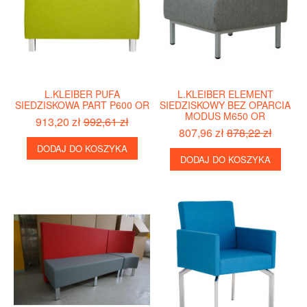
L.KLEIBER PUFA
L.KLEIBER ELEMENT
SIEDZISKOWA PART P600 OR
SIEDZISKOWY BEZ OPARCIA
MODUS M650 OR
913,20 zł
992,61 zł
807,96 zł
878,22 zł
DODAJ DO KOSZYKA
DODAJ DO KOSZYKA