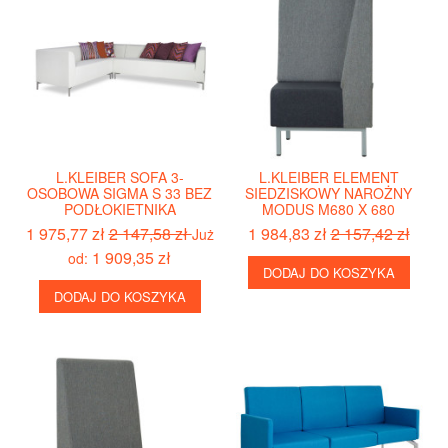
L.KLEIBER SOFA 3-
L.KLEIBER ELEMENT
OSOBOWA SIGMA S 33 BEZ
SIEDZISKOWY NAROŻNY
PODŁOKIETNIKA
MODUS M680 X 680
1 975,77 zł
2 147,58 zł
1 984,83 zł
2 157,42 zł
Już
1 909,35 zł
od:
DODAJ DO KOSZYKA
DODAJ DO KOSZYKA