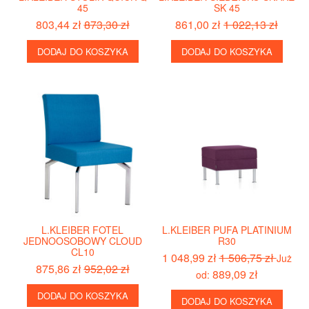
45
SK 45
803,44 zł
873,30 zł
861,00 zł
1 022,13 zł
DODAJ DO KOSZYKA
DODAJ DO KOSZYKA
L.KLEIBER FOTEL
L.KLEIBER PUFA PLATINIUM
JEDNOOSOBOWY CLOUD
R30
CL10
1 048,99 zł
1 506,75 zł
Już
875,86 zł
952,02 zł
889,09 zł
od:
DODAJ DO KOSZYKA
DODAJ DO KOSZYKA