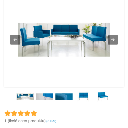
1 (ilość ocen produktu)‎
(
5.0
/
5
)