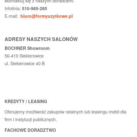
skontaktuj się z naszymi doradcami.
Infolinia:
510-985-285
E-mail:
biuro@formyuzytkowe.pl
ADRESY NASZYCH SALONÓW
BOCHNER Showroom
56-410 Siekierowice
ul. Siekierowice 40 B
KREDYTY / LEASING
Oferujemy możliwość zakupów ratalnych lub leasingu mebli dla
firm i instytucji publicznych.
FACHOWE DORADZTWO