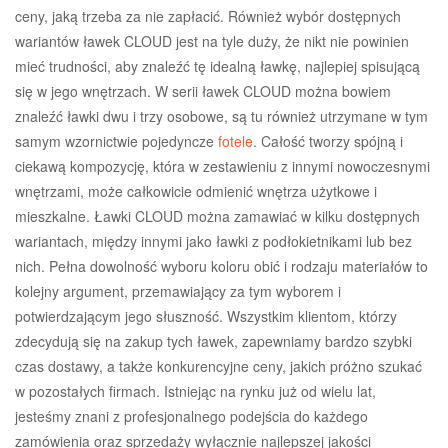
ceny, jaką trzeba za nie zapłacić. Również wybór dostępnych
wariantów ławek CLOUD jest na tyle duży, że nikt nie powinien
mieć trudności, aby znaleźć tę idealną ławkę, najlepiej spisującą
się w jego wnętrzach. W serii ławek CLOUD można bowiem
znaleźć ławki dwu i trzy osobowe, są tu również utrzymane w tym
samym wzornictwie pojedyncze
fotele
. Całość tworzy spójną i
ciekawą kompozycję, która w zestawieniu z innymi nowoczesnymi
wnętrzami, może całkowicie odmienić wnętrza użytkowe i
mieszkalne. Ławki CLOUD można zamawiać w kilku dostępnych
wariantach, między innymi jako ławki z podłokietnikami lub bez
nich. Pełna dowolność wyboru koloru obić i rodzaju materiałów to
kolejny argument, przemawiający za tym wyborem i
potwierdzającym jego słuszność. Wszystkim klientom, którzy
zdecydują się na zakup tych ławek, zapewniamy bardzo szybki
czas dostawy, a także konkurencyjne ceny, jakich próżno szukać
w pozostałych firmach. Istniejąc na rynku już od wielu lat,
jesteśmy znani z profesjonalnego podejścia do każdego
zamówienia oraz sprzedaży wyłącznie najlepszej jakości