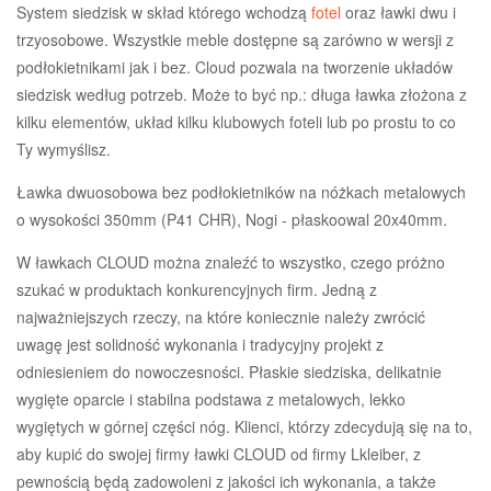
System siedzisk w skład którego wchodzą
fotel
oraz ławki dwu i
trzyosobowe. Wszystkie meble dostępne są zarówno w wersji z
podłokietnikami jak i bez. Cloud pozwala na tworzenie układów
siedzisk według potrzeb. Może to być np.: długa ławka złożona z
kilku elementów, układ kilku klubowych foteli lub po prostu to co
Ty wymyślisz.
Ławka dwuosobowa bez podłokietników na nóżkach metalowych
o wysokości 350mm (P41 CHR), Nogi - płaskoowal 20x40mm.
W ławkach CLOUD można znaleźć to wszystko, czego próżno
szukać w produktach konkurencyjnych firm. Jedną z
najważniejszych rzeczy, na które koniecznie należy zwrócić
uwagę jest solidność wykonania i tradycyjny projekt z
odniesieniem do nowoczesności. Płaskie siedziska, delikatnie
wygięte oparcie i stabilna podstawa z metalowych, lekko
wygiętych w górnej części nóg. Klienci, którzy zdecydują się na to,
aby kupić do swojej firmy ławki CLOUD od firmy Lkleiber, z
pewnością będą zadowoleni z jakości ich wykonania, a także