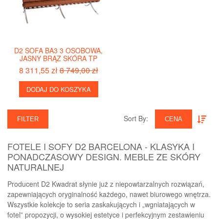
D2 SOFA BA3 3 OSOBOWA,
JASNY BRĄZ SKÓRA TP
8 311,55 zł
8 749,00 zł
DODAJ DO KOSZYKA
Sort By:‎
FILTER
CENA
FOTELE I SOFY D2 BARCELONA - KLASYKA I
PONADCZASOWY DESIGN. MEBLE ZE SKÓRY
NATURALNEJ
Producent D2 Kwadrat słynie już z niepowtarzalnych rozwiązań,
zapewniających oryginalność każdego, nawet biurowego wnętrza.
Wszystkie kolekcje to seria zaskakujących i „wgniatających w
fotel” propozycji, o wysokiej estetyce i perfekcyjnym zestawieniu