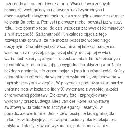
różnorodnych materiałów czy form. Wśród nowoczesnych
koncepcji, zasługujących na uwagę ludzi wybrednych i
doceniających klasyczne piękno, na szczególną uwagę zasługuje
kolekcja Barcelona. Pomysł i pierwszy mebel powstał już w 1929
roku, lecz pomimo tego, do dziś wzbudza zachwyt osób mających
z nim styczność. Szlachetność i unikalność bijąca z tego
rozwiązania sprawia, że nie można pozostać wobec niego
obojętnym. Charakterystyka wspomnianej kolekcji bazuje na
wykonaniu z miękkiej, eleganckiej skóry, dostępnej w wielu
wariantach kolorystycznych. To zestawienie kilku różnorodnych
elementów, które pozwalają na wygodną i praktyczną aranżację
każdego gabinetu, nie zapominając o jego funkcjonalności. Każdy
element kolekcji posiada wspaniałe wykonanie, zaplanowane w
najdrobniejszym szczególe. W przypadku podnóżka są to bardzo
unikalne nogi w kształcie litery X, wykonane z wysokiej jakości
chromowanej podstawy. Efektowny fotel, zaprojekowany i
wykonany przez Ludwiga Mies van der Rohe na wystawę
światową w Barcelonie to szczyt elegancji i estetyki, w
ponadczasowej formie. Jest z pewnością nie lada gratką dla
miłośników tradycyjnych rozwiązań, ucieszy oko kolekcjonera
antyków. Tak stylizowane wykonanie, połączone z bardzo