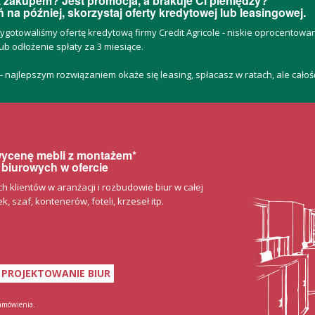
 zakupem? Jest promocja, a brakuje Ci pieniędzy?
 na później, skorzystaj oferty kredytowej lub leasingowej.
zygotowaliśmy ofertę kredytową firmy Credit Agricole - niskie oprocentow
ub odłożenie spłaty za 3 miesiące.
 - najlepszym rozwiązaniem okaże się leasing, spłacasz w ratach, ale cało
 wycenę mebli z montażem*
 biurowych w ofercie
klientów w aranżacji i rozbudowie biur w całej
, szaf, kontenerów, foteli, krzeseł itp.
PROJEKTOWANIE BIUR
zamówienia.