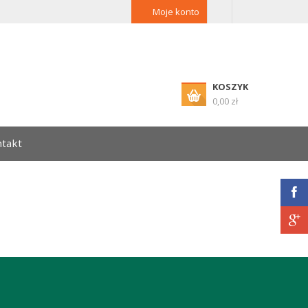
Moje konto
KOSZYK
0,00 zł
takt