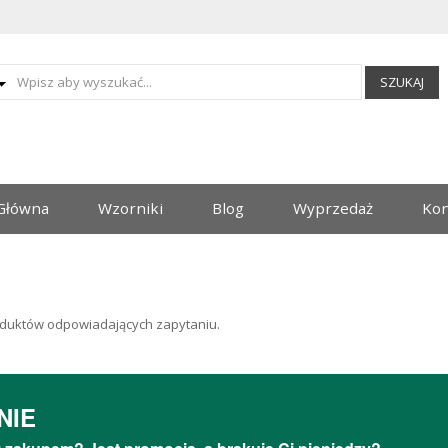
SZUKAJ
Główna
Wzorniki
Blog
Wyprzedaż
Kon
duktów odpowiadających zapytaniu.
NIE