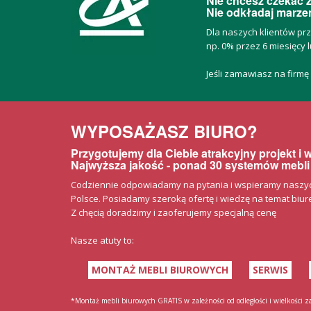
Nie chcesz czekać z
Nie odkładaj marzeń
Dla naszych klientów pr
np. 0% przez 6 miesięcy l
Jeśli zamawiasz na firmę
WYPOSAŻASZ BIURO?
Przygotujemy dla Ciebie atrakcyjny projekt i
Najwyższa jakość - ponad 30 systemów mebli
Codziennie odpowiadamy na pytania i wspieramy naszych 
Polsce. Posiadamy szeroką ofertę i wiedzę na temat biurek
Z chęcią doradzimy i zaoferujemy specjalną cenę
Nasze atuty to:
MONTAŻ MEBLI BIUROWYCH
SERWIS
*Montaż mebli biurowych GRATIS w zależności od odległości i wielkości 