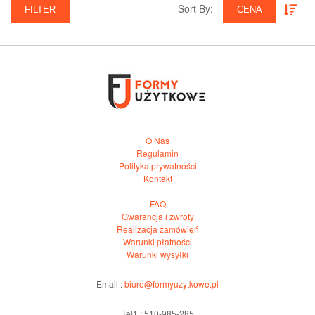
Sort By:‎
FILTER
CENA
O Nas
Regulamin
Polityka prywatności
Kontakt
FAQ
Gwarancja i zwroty
Realizacja zamówień
Warunki płatności
Warunki wysyłki
Email :
biuro@formyuzytkowe.pl
Tel1 : 510-985-285