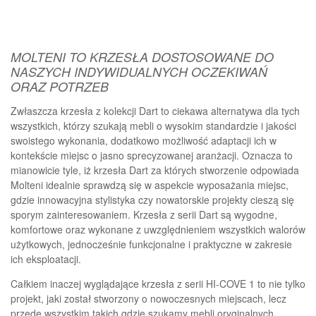
MOLTENI TO KRZESŁA DOSTOSOWANE DO
NASZYCH INDYWIDUALNYCH OCZEKIWAŃ
ORAZ POTRZEB
Zwłaszcza krzesła z kolekcji Dart to ciekawa alternatywa dla tych
wszystkich, którzy szukają mebli o wysokim standardzie i jakości
swoistego wykonania, dodatkowo możliwość adaptacji ich w
kontekście miejsc o jasno sprecyzowanej aranżacji. Oznacza to
mianowicie tyle, iż krzesła Dart za których stworzenie odpowiada
Molteni idealnie sprawdzą się w aspekcie wyposażania miejsc,
gdzie innowacyjna stylistyka czy nowatorskie projekty cieszą się
sporym zainteresowaniem. Krzesła z serii Dart są wygodne,
komfortowe oraz wykonane z uwzględnieniem wszystkich walorów
użytkowych, jednocześnie funkcjonalne i praktyczne w zakresie
ich eksploatacji.
Całkiem inaczej wyglądające krzesła z serii HI-COVE 1 to nie tylko
projekt, jaki został stworzony o nowoczesnych miejscach, lecz
przede wszystkim takich gdzie szukamy mebli oryginalnych,