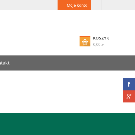
Moje konto
KOSZYK
0,00 zł
takt