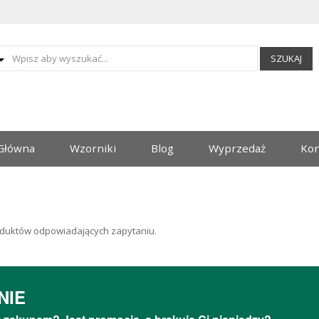
SZUKAJ
Główna
Wzorniki
Blog
Wyprzedaż
Kon
duktów odpowiadających zapytaniu.
NIE