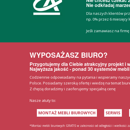
Nie chcesz czekać z
Nie odkładaj marzeń
Dla naszych klientów pr
np. 0% przez 6 miesięcy l
Jeśli zamawiasz na firmę
WYPOSAŻASZ BIURO?
Przygotujemy dla Ciebie atrakcyjny projekt i
Najwyższa jakość - ponad 30 systemów mebli
Codziennie odpowiadamy na pytania i wspieramy naszych 
Polsce. Posiadamy szeroką ofertę i wiedzę na temat biurek
Z chęcią doradzimy i zaoferujemy specjalną cenę
Nasze atuty to:
MONTAŻ MEBLI BIUROWYCH
SERWIS
*Montaż mebli biurowych GRATIS w zależności od odległości i wielkości 