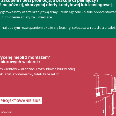
 zakupem? Jest promocja, a brakuje Ci pieniędzy?
 na później, skorzystaj oferty kredytowej lub leasingowej.
zygotowaliśmy ofertę kredytową firmy Credit Agricole - niskie oprocentow
ub odłożenie spłaty za 3 miesiące.
 - najlepszym rozwiązaniem okaże się leasing, spłacasz w ratach, ale cało
 wycenę mebli z montażem*
 biurowych w ofercie
klientów w aranżacji i rozbudowie biur w całej
, szaf, kontenerów, foteli, krzeseł itp.
PROJEKTOWANIE BIUR
zamówienia.