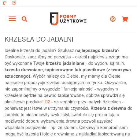
KRZESŁA DO JADALNI
Idealne krzesła do jadalni? Szukasz
najlepszego krzesła
?
Doskonale, zacznijmy od początku - określ najpierw z czego ma
być wykonane Twoje
krzesło jadalniane
- do wyboru są m.in.
krzesła drewniane, tapicerowane lub plastikowe (z tworzywa
sztucznego)
. Wybór należy do Ciebie, my mamy dla Ciebie
najlepsze propozycje krzeseł dostępnych na rynku. Oczywiście,
nie zapominajmy o wygodzie i funkcjonalności - wygodnym
krzesłem będzie na pewno tapicerowane, dobrze sprawdzi się
plastikowe produkcji
D2
- szczególnie przy małych dzieciach -
ponieważ jest łatwe w utrzymaniu czystości.
Krzesła z drewna
do
jadalnie to niesamowity szyk i styl, świetnie się prezentują a
możliwość doboru wybarwienia drewna pozwoli uzyskać
wspaniałe połączenie - np. ze stołem. Ciekawym kompromisem
mogą być krzesła i fotele drewniane z nakładka tapicerowaną na