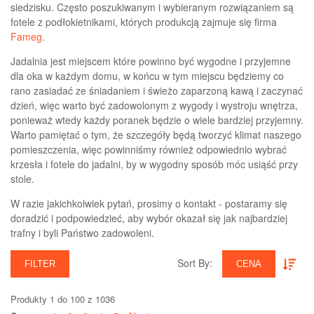
siedzisku. Często poszukiwanym i wybieranym rozwiązaniem są
fotele z podłokietnikami, których produkcją zajmuje się firma
Fameg
.
Jadalnia jest miejscem które powinno być wygodne i przyjemne
dla oka w każdym domu, w końcu w tym miejscu będziemy co
rano zasiadać ze śniadaniem i świeżo zaparzoną kawą i zaczynać
dzień, więc warto być zadowolonym z wygody i wystroju wnętrza,
ponieważ wtedy każdy poranek będzie o wiele bardziej przyjemny.
Warto pamiętać o tym, że szczegóły będą tworzyć klimat naszego
pomieszczenia, więc powinniśmy również odpowiednio wybrać
krzesła i fotele do jadalni, by w wygodny sposób móc usiąść przy
stole.
W razie jakichkolwiek pytań, prosimy o kontakt - postaramy się
doradzić i podpowiedzieć, aby wybór okazał się jak najbardziej
trafny i byli Państwo zadowoleni.
Sort By:‎
FILTER
CENA
Produkty 1 do 100 z 1036