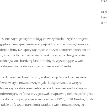
PO
Krze
kawi
(Fot
2 nie zajmuje się produkcją ich wszystkich. Część z nich jest
ględnieniem spełnienia europejskich standardów wykonania,
 ofercie firmy D2, spotykającą się z dużym zainteresowaniem ze
gary ścienne to bardzo łatwe do wykorzystania designerskie
iękniejszym i bardziej funkcjonalnym. Występujące w wielu
nie dopasowane do wystroju pomieszczeń Klienta
yjne. To również bardzo duży wybór lamp. Wśród nich można
ówno w stylu nowoczesnym, jak i klasycznym. Dla wnętrz
ą umiejętnie dobrane meble. A takich również nie brakuje w
 konferencyjnych firma przygotowała naprawdę ciekawą ofertę na
 do nich stylistycznie krzesła – Paris, P016, P018, Neutra, Bush.
, a także sofy Usta, Barcelona, Maduu i wiele nowoczesnych