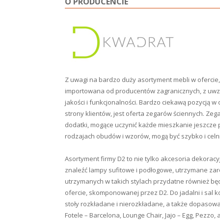
O PRODUCENCIE
Z uwagi na bardzo duży asortyment mebli w ofercie, D
importowana od producentów zagranicznych, z uwz
jakości i funkcjonalności. Bardzo ciekawą pozycją w
strony klientów, jest oferta zegarów ściennych. Ze
dodatki, mogące uczynić każde mieszkanie jeszcze p
rodzajach obudów i wzorów, mogą być szybko i cel
Asortyment firmy D2 to nie tylko akcesoria dekorac
znaleźć lampy sufitowe i podłogowe, utrzymane zar
utrzymanych w takich stylach przydatne również będ
ofercie, skomponowanej przez D2. Do jadalni i sal
stoły rozkładane i nierozkładane, a także dopasowane
Fotele – Barcelona, Lounge Chair, Jajo – Egg, Pezzo