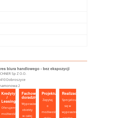
res biura handlowego - bez ekspozycji
CHNER Sp Z O.O.
-410 Dobroszyce
namonowa 2
Kredyty
Fachowe
Projektujesz?
Realizacje
/
doradztwo
Zapytaj
Specjalizujemy
Leasing
Wyposażamy
o
się w
Oferujemy
obiekty
możliwość
wyposażeniu
możliwość
w całej
stałej
wnętrz