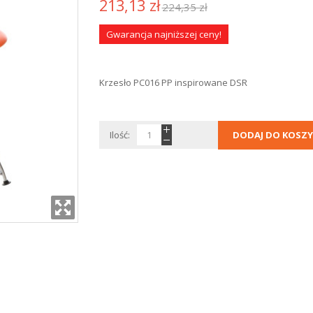
213,13 zł
224,35 zł
Gwarancja najniższej ceny!
Krzesło PC016 PP inspirowane DSR
Ilość:
DODAJ DO KOSZY