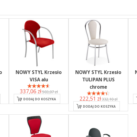
o
NOWY STYL Krzesło
NOWY STYL Krzesło
VISA alu
TULIPAN PLUS
chrome
337,06 zł
503,07 zł
222,51 zł
332,10 zł
DODAJ DO KOSZYKA
DODAJ DO KOSZYKA