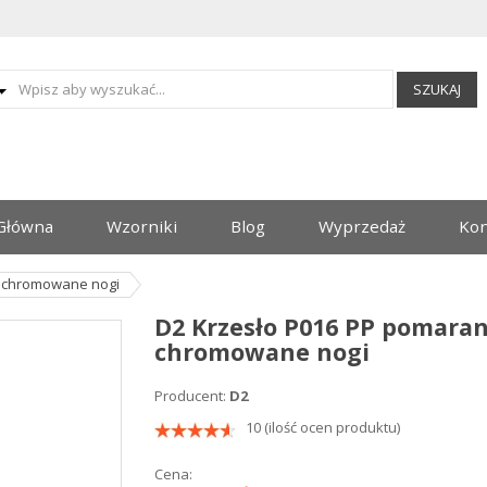
SZUKAJ
Główna
Wzorniki
Blog
Wyprzedaż
Kon
, chromowane nogi
D2 Krzesło P016 PP pomara
chromowane nogi
Producent:
D2
10 (ilość ocen produktu)
Cena: