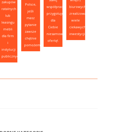
zakupów
Polsce,
współpracy,
biurowych,
ratalnych
jeśli
przygotujemy
zrealizowaliśmy
lub
masz
dla
wiele
leasingu
pytanie
Ciebie
ciekawych
mebli
zawsze
niesamowitą
inwestycji.
dla firm
chętnie
ofertę!.
i
pomożemy.
instytucji
publicznych.