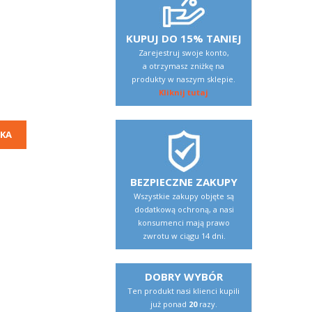
KUPUJ DO 15% TANIEJ
Zarejestruj swoje konto,
a otrzymasz zniżkę na
produkty w naszym sklepie.
Kliknij tutaj
KA
BEZPIECZNE ZAKUPY
Wszystkie zakupy objęte są
dodatkową ochroną, a nasi
konsumenci mają prawo
zwrotu w ciągu 14 dni.
DOBRY WYBÓR
Ten produkt nasi klienci kupili
już ponad
20
razy.