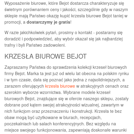
Wyposażenie biurowe, które Bejot dostarcza charakteryzuje się
świetnym porównaniem ceny i jakości, szczególnie gdy w naszym
sklepie mają Państwo okazję kupić krzesła biurowe Bejot taniej w
promocji, a
dostarczymy je gratis
!
W razie jakichkolwiek pytań, prosimy o kontakt - postaramy się
doradzić i podpowiedzieć, aby wybór okazał się jak najbardziej
trafny i byli Państwo zadowoleni.
KRZESŁA BIUROWE BEJOT
Zapraszamy Państwa do sprawdzenia kolekcji krzeseł biurowych
firmy Bejot. Marka ta jest już od wielu lat obecna na polskim rynku
i w tym czasie, dała się poznać jako jedna z najsolidniejszych, a
zarazem oferujących
krzesła biurowe
w atrakcyjnych cenach oraz
szerokim wyborze wzornictwa. Wybrane modele krzeseł
biurowych Bejot, znajdujące się w ofercie naszego sklepu, zostały
dobrane pod kątem swojej atrakcyjności wizualnej, zawartym w
nich funkcjom oraz przeznaczeniu i konstrukcji. Krzesła te bez
obaw mogą być użytkowane w biurach, recepcjach,
poczekalniach lub salach konferencyjnych. Bez względu na
miejsce swojego funkcjonowania, zapewniają doskonałe warunki