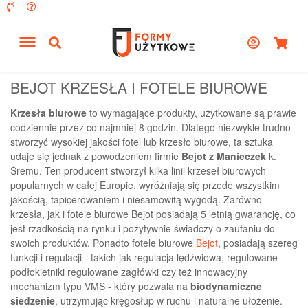
BEJOT KRZESŁA I FOTELE BIUROWE
Krzesła biurowe
to wymagające produkty, użytkowane są prawie
codziennie przez co najmniej 8 godzin. Dlatego niezwykle trudno
stworzyć wysokiej jakości fotel lub krzesło biurowe, ta sztuka
udaje się jednak z powodzeniem firmie
Bejot z Manieczek
k.
Śremu. Ten producent stworzył kilka linii krzeseł biurowych
popularnych w całej Europie, wyróżniają się przede wszystkim
jakością, tapicerowaniem i niesamowitą wygodą. Zarówno
krzesła, jak i fotele biurowe Bejot posiadają 5 letnią gwarancję, co
jest rzadkością na rynku i pozytywnie świadczy o zaufaniu do
swoich produktów. Ponadto fotele biurowe
Bejot
, posiadają szereg
funkcji i regulacji - takich jak regulacja lędźwiowa, regulowane
podłokietniki regulowane zagłówki czy też innowacyjny
mechanizm typu VMS - który pozwala na
biodynamiczne
siedzenie
, utrzymując kręgosłup w ruchu i naturalne ułożenie.