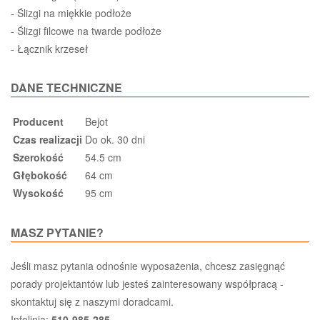
- Ślizgi na miękkie podłoże
- Ślizgi filcowe na twarde podłoże
- Łącznik krzeseł
DANE TECHNICZNE
Producent
Bejot
Czas realizacji
Do ok. 30 dni
Szerokość
54.5 cm
Głębokość
64 cm
Wysokość
95 cm
MASZ PYTANIE?
Jeśli masz pytania odnośnie wyposażenia, chcesz zasięgnąć
porady projektantów lub jesteś zainteresowany współpracą -
skontaktuj się z naszymi doradcami.
Infolinia:
510-985-285