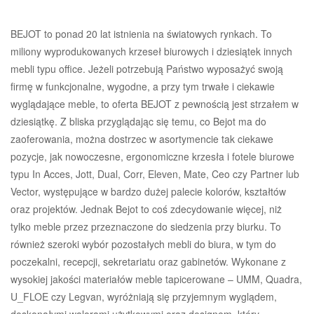
BEJOT to ponad 20 lat istnienia na światowych rynkach. To
miliony wyprodukowanych krzeseł biurowych i dziesiątek innych
mebli typu office. Jeżeli potrzebują Państwo wyposażyć swoją
firmę w funkcjonalne, wygodne, a przy tym trwałe i ciekawie
wyglądające meble, to oferta BEJOT z pewnością jest strzałem w
dziesiątkę. Z bliska przyglądając się temu, co Bejot ma do
zaoferowania, można dostrzec w asortymencie tak ciekawe
pozycje, jak nowoczesne, ergonomiczne krzesła i fotele biurowe
typu In Acces, Jott, Dual, Corr, Eleven, Mate, Ceo czy Partner lub
Vector, występujące w bardzo dużej palecie kolorów, kształtów
oraz projektów. Jednak Bejot to coś zdecydowanie więcej, niż
tylko meble przez przeznaczone do siedzenia przy biurku. To
również szeroki wybór pozostałych mebli do biura, w tym do
poczekalni, recepcji, sekretariatu oraz gabinetów. Wykonane z
wysokiej jakości materiałów meble tapicerowane – UMM, Quadra,
U_FLOE czy Legvan, wyróżniają się przyjemnym wyglądem,
doskonałymi walorami użytkowymi oraz designem, który