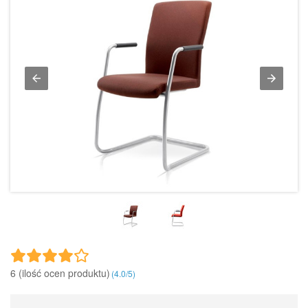
6 (ilość ocen produktu)‎
(
4.0
/
5
)