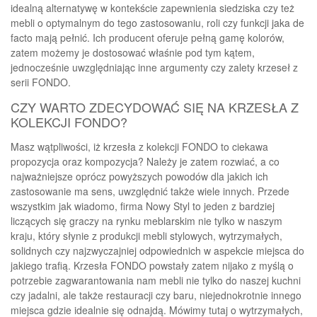
idealną alternatywę w kontekście zapewnienia siedziska czy też
mebli o optymalnym do tego zastosowaniu, roli czy funkcji jaka de
facto mają pełnić. Ich producent oferuje pełną gamę kolorów,
zatem możemy je dostosować właśnie pod tym kątem,
jednocześnie uwzględniając inne argumenty czy zalety krzeseł z
serii FONDO.
CZY WARTO ZDECYDOWAĆ SIĘ NA KRZESŁA Z
KOLEKCJI FONDO?
Masz wątpliwości, iż krzesła z kolekcji FONDO to ciekawa
propozycja oraz kompozycja? Należy je zatem rozwiać, a co
najważniejsze oprócz powyższych powodów dla jakich ich
zastosowanie ma sens, uwzględnić także wiele innych. Przede
wszystkim jak wiadomo, firma Nowy Styl to jeden z bardziej
liczących się graczy na rynku meblarskim nie tylko w naszym
kraju, który słynie z produkcji mebli stylowych, wytrzymałych,
solidnych czy najzwyczajniej odpowiednich w aspekcie miejsca do
jakiego trafią. Krzesła FONDO powstały zatem nijako z myślą o
potrzebie zagwarantowania nam mebli nie tylko do naszej kuchni
czy jadalni, ale także restauracji czy baru, niejednokrotnie innego
miejsca gdzie idealnie się odnajdą. Mówimy tutaj o wytrzymałych,