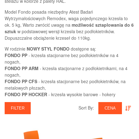
stelażu w kolorze z palety RAL.
Model Fondo posada niezbędny Atest Badań
Wytrzymałościowych Remodex, waga pojedynczego krzesła to
ok. 5 kg, Warto zwrócić uwagę na
możliwość sztaplowania do 6
sztuk
w podstawowej wersji krzesła bez podłokietników.
Dopuszczalne obciążenie krzeseł do 110kg.
W rodzinie
NOWY STYL FONDO
dostępne są:
FONDO PP
- krzesła stacjonarne bez podłokietników na 4
nogach,
FONDO PP ARM
- krzesła stacjonarne z podłokietnikami, na 4
nogach,
FONDO PP CFS
- krzesła stacjonarne bez podłokietników, na
metalowych płozach,
FONDO PP HOCKER
- krzesła wysokie barowe - hokery
Sort By:‎
FILTER
CENA