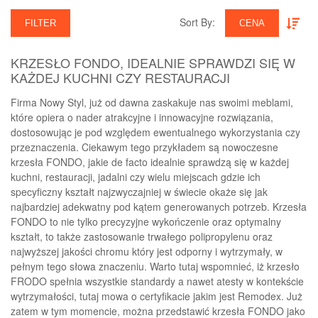
Sort By:‎
FILTER
CENA
KRZESŁO FONDO, IDEALNIE SPRAWDZI SIĘ W
KAŻDEJ KUCHNI CZY RESTAURACJI
Firma Nowy Styl, już od dawna zaskakuje nas swoimi meblami,
które opiera o nader atrakcyjne i innowacyjne rozwiązania,
dostosowując je pod względem ewentualnego wykorzystania czy
przeznaczenia. Ciekawym tego przykładem są nowoczesne
krzesła FONDO, jakie de facto idealnie sprawdzą się w każdej
kuchni, restauracji, jadalni czy wielu miejscach gdzie ich
specyficzny kształt najzwyczajniej w świecie okaże się jak
najbardziej adekwatny pod kątem generowanych potrzeb. Krzesła
FONDO to nie tylko precyzyjne wykończenie oraz optymalny
kształt, to także zastosowanie trwałego polipropylenu oraz
najwyższej jakości chromu który jest odporny i wytrzymały, w
pełnym tego słowa znaczeniu. Warto tutaj wspomnieć, iż krzesło
FRODO spełnia wszystkie standardy a nawet atesty w kontekście
wytrzymałości, tutaj mowa o certyfikacie jakim jest Remodex. Już
zatem w tym momencie, można przedstawić krzesła FONDO jako