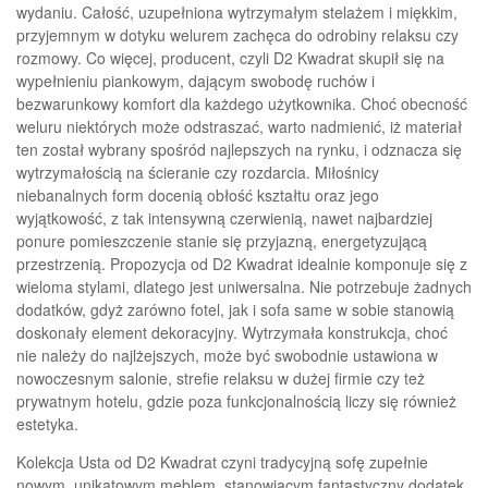
wydaniu. Całość, uzupełniona wytrzymałym stelażem i miękkim,
przyjemnym w dotyku welurem zachęca do odrobiny relaksu czy
rozmowy. Co więcej, producent, czyli D2 Kwadrat skupił się na
wypełnieniu piankowym, dającym swobodę ruchów i
bezwarunkowy komfort dla każdego użytkownika. Choć obecność
weluru niektórych może odstraszać, warto nadmienić, iż materiał
ten został wybrany spośród najlepszych na rynku, i odznacza się
wytrzymałością na ścieranie czy rozdarcia. Miłośnicy
niebanalnych form docenią obłość kształtu oraz jego
wyjątkowość, z tak intensywną czerwienią, nawet najbardziej
ponure pomieszczenie stanie się przyjazną, energetyzującą
przestrzenią. Propozycja od D2 Kwadrat idealnie komponuje się z
wieloma stylami, dlatego jest uniwersalna. Nie potrzebuje żadnych
dodatków, gdyż zarówno fotel, jak i sofa same w sobie stanowią
doskonały element dekoracyjny. Wytrzymała konstrukcja, choć
nie należy do najlżejszych, może być swobodnie ustawiona w
nowoczesnym salonie, strefie relaksu w dużej firmie czy też
prywatnym hotelu, gdzie poza funkcjonalnością liczy się również
estetyka.
Kolekcja Usta od D2 Kwadrat czyni tradycyjną sofę zupełnie
nowym, unikatowym meblem, stanowiącym fantastyczny dodatek