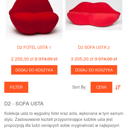
D2 FOTEL USTA 1
D2 SOFA USTA 2
2 255,30 zł
2 374,00 zł
3 205,30 zł
3 374,00 zł
DODAJ DO KOSZYKA
DODAJ DO KOSZYKA
Sort By:‎
FILTER
CENA
D2 - SOFA USTA
Kolekcja usta to wygodny fotel oraz sofa, wykonana w tym samym
stylu. Zastosowanie kształt przypominające ludzkie usta jest
propozycją dla ludzi ceniących sobie oryginalność w najlepszym