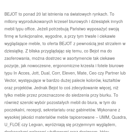
BEJOT to ponad 20 lat istnienia na światowych rynkach. To
miliony wyprodukowanych krzeseł biurowych i dziesiątek innych
mebli typu office. Jeżeli potrzebują Państwo wyposażyć swoją
firmę w funkcjonalne, wygodne, a przy tym trwałe i ciekawie
wyglądające meble, to oferta BEJOT z pewnością jest strzałem w
dziesiątkę. Z bliska przyglądając się temu, co Bejot ma do
zaoferowania, można dostrzec w asortymencie tak ciekawe
pozycje, jak nowoczesne, ergonomiczne krzesła i fotele biurowe
typu In Acces, Jott, Dual, Corr, Eleven, Mate, Ceo czy Partner lub
Vector, występujące w bardzo dużej palecie kolorów, kształtów
oraz projektów. Jednak Bejot to coś zdecydowanie więcej, niż
tylko meble przez przeznaczone do siedzenia przy biurku. To
również szeroki wybór pozostałych mebli do biura, w tym do
poczekalni, recepcji, sekretariatu oraz gabinetów. Wykonane z
wysokiej jakości materiałów meble tapicerowane – UMM, Quadra,
U_FLOE czy Legvan, wyróżniają się przyjemnym wyglądem,
doskonałymi walorami użytkowymi oraz designem, który