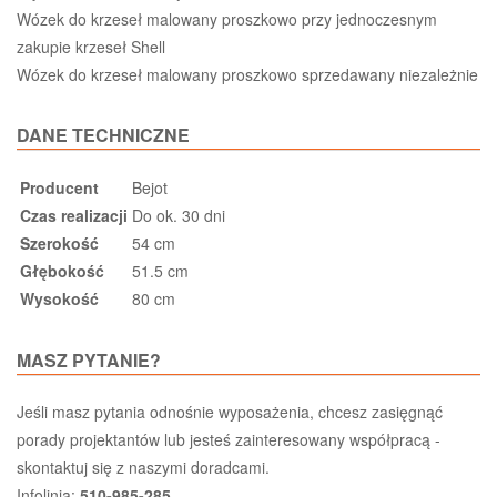
Wózek do krzeseł malowany proszkowo przy jednoczesnym
zakupie krzeseł Shell
Wózek do krzeseł malowany proszkowo sprzedawany niezależnie
DANE TECHNICZNE
Producent
Bejot
Czas realizacji
Do ok. 30 dni
Szerokość
54 cm
Głębokość
51.5 cm
Wysokość
80 cm
MASZ PYTANIE?
Jeśli masz pytania odnośnie wyposażenia, chcesz zasięgnąć
porady projektantów lub jesteś zainteresowany współpracą -
skontaktuj się z naszymi doradcami.
Infolinia:
510-985-285