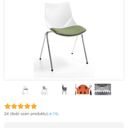
24 (ilość ocen produktu)‎
(
4.7
/
5
)