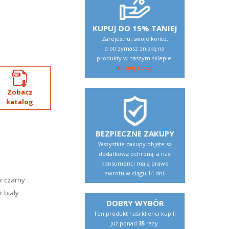
KUPUJ DO 15% TANIEJ
Zarejestruj swoje konto,
a otrzymasz zniżkę na
produkty w naszym sklepie.
Kliknij tutaj
Zobacz
katalog
BEZPIECZNE ZAKUPY
Wszystkie zakupy objęte są
dodatkową ochroną, a nasi
konsumenci mają prawo
zwrotu w ciągu 14 dni.
r czarny
 biały
DOBRY WYBÓR
Ten produkt nasi klienci kupili
już ponad
35
razy.