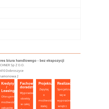
res biura handlowego - bez ekspozycji
CHNER Sp Z O.O.
-410 Dobroszyce
namonowa 2
Kredyty
Fachowe
Projektujesz?
Realizacje
/
doradztwo
Zapytaj
Specjalizujemy
Leasing
Wyposażamy
o
się w
Oferujemy
obiekty
możliwość
wyposażeniu
możliwość
w całej
stałej
wnętrz
zakupów