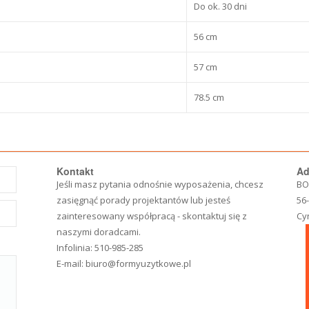
Do ok. 30 dni
56 cm
57 cm
78.5 cm
Kontakt
Ad
Jeśli masz pytania odnośnie wyposażenia, chcesz
BO
zasięgnąć porady projektantów lub jesteś
56
zainteresowany współpracą - skontaktuj się z
Cy
naszymi doradcami.
Infolinia:
510-985-285
E-mail:
biuro@formyuzytkowe.pl