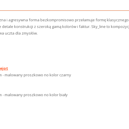
iczna i agresywna forma bezkompromisowo
przełamuje formę klasyczneg
 detale konstrukcji z szeroką
gamą kolorów i faktur. Sky_line to kompozy
a uczta dla zmysłów.
ejot
em - malowany proszkowo no kolor czarny
em - malowany proszkowo no kolor biały