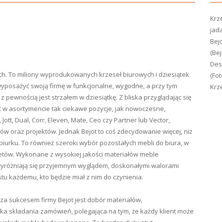
Krze
jada
Bej
(Bej
Desi
ach. To miliony wyprodukowanych krzeseł biurowych i dziesiątek
(Fot
 wyposażyć swoją firmę w funkcjonalne, wygodne, a przy tym
Krze
z pewnością jest strzałem w dziesiątkę. Z bliska przyglądając się
 w asortymencie tak ciekawe pozycje, jak nowoczesne,
Jott, Dual, Corr, Eleven, Mate, Ceo czy Partner lub Vector,
ów oraz projektów. Jednak Bejot to coś zdecydowanie więcej, niż
iurku. To również szeroki wybór pozostałych mebli do biura, w
inetów. Wykonane z wysokiej jakości materiałów meble
yróżniają się przyjemnym wyglądem, doskonałymi walorami
u każdemu, kto będzie miał z nim do czynienia.
a sukcesem firmy Bejot jest dobór materiałów,
yka składania zamówień, polegająca na tym, że każdy klient może