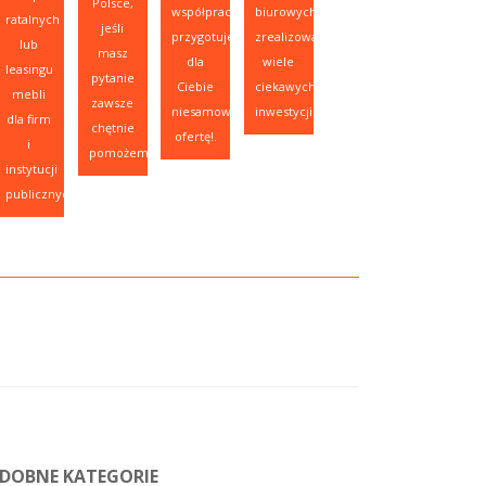
Polsce,
współpracy,
biurowych,
ratalnych
jeśli
przygotujemy
zrealizowaliśmy
lub
masz
dla
wiele
leasingu
pytanie
Ciebie
ciekawych
mebli
zawsze
niesamowitą
inwestycji.
dla firm
chętnie
ofertę!.
i
pomożemy.
instytucji
publicznych.
DOBNE KATEGORIE