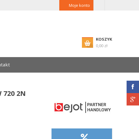
Moje konto
KOSZYK
0,00 zł
takt
W 720 2N