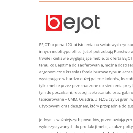
BEJOT to ponad 20 lat istnienia na światowych rynk
innych mebli typu office. Jeżeli potrzebują Państwo
trwałe i ciekawie wyglądające meble, to oferta BEJOT 
temu, co Bejot ma do zaoferowania, można dostrzec
ergonomiczne krzesła i fotele biurowe typu In Acces, 
występujące w bardzo dużej palecie kolorów, kształt
tylko meble przez przeznaczone do siedzenia przy b
tym do poczekalni, recepcji, sekretariatu oraz gab
tapicerowane – UMM, Quadra, U_FLOE czy Legvan, w
użytkowymi oraz designem, który przypadnie do gust
Jednym z ważniejszych powodów, przemawiających z
wykorzystywanych do produkcji mebli, a także polit