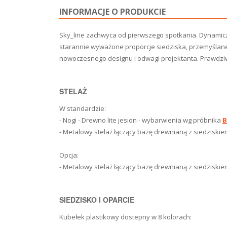
INFORMACJE O PRODUKCIE
Sky_line zachwyca od pierwszego spotkania. Dynam
starannie wyważone proporcje siedziska, przemyślane
nowoczesnego designu i odwagi projektanta.
Prawdziw
STELAŻ
W standardzie:
- Nogi - Drewno lite jesion - wybarwienia wg próbnika
B
- Metalowy stelaż łączący bazę drewnianą z siedziski
Opcja:
- Metalowy stelaż łączący bazę drewnianą z siedziski
SIEDZISKO I OPARCIE
Kubełek plastikowy dostepny w 8 kolorach: