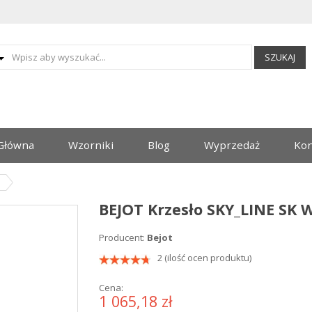
SZUKAJ
Główna
Wzorniki
Blog
Wyprzedaż
Kon
BEJOT Krzesło SKY_LINE SK 
Producent:
Bejot
2 (ilość ocen produktu)
Cena:
1 065,18 zł