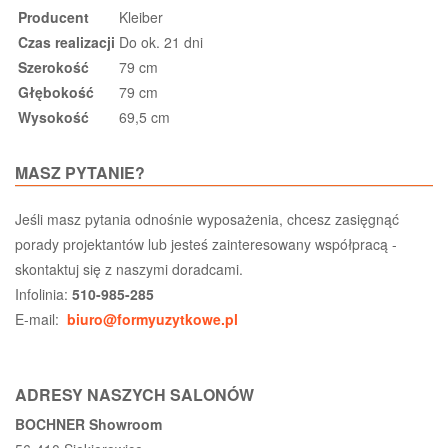
Producent
Kleiber
Czas realizacji
Do ok. 21 dni
Szerokość
79 cm
Głębokość
79 cm
Wysokość
69,5 cm
MASZ PYTANIE?
Jeśli masz pytania odnośnie wyposażenia, chcesz zasięgnąć
porady projektantów lub jesteś zainteresowany współpracą -
skontaktuj się z naszymi doradcami.
Infolinia:
510-985-285
E-mail:
biuro@formyuzytkowe.pl
ADRESY NASZYCH SALONÓW
BOCHNER Showroom