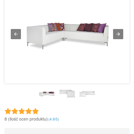
8 (ilość ocen produktu)‎
(
4.9
/
5
)