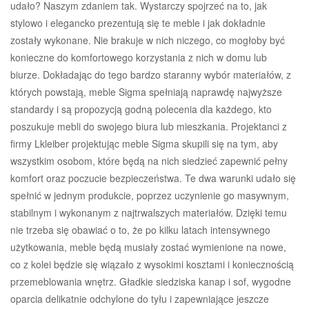
udało? Naszym zdaniem tak. Wystarczy spojrzeć na to, jak
stylowo i elegancko prezentują się te meble i jak dokładnie
zostały wykonane. Nie brakuje w nich niczego, co mogłoby być
konieczne do komfortowego korzystania z nich w domu lub
biurze. Dokładając do tego bardzo staranny wybór materiałów, z
których powstają, meble Sigma spełniają naprawdę najwyższe
standardy i są propozycją godną polecenia dla każdego, kto
poszukuje mebli do swojego biura lub mieszkania. Projektanci z
firmy Lkleiber projektując meble Sigma skupili się na tym, aby
wszystkim osobom, które będą na nich siedzieć zapewnić pełny
komfort oraz poczucie bezpieczeństwa. Te dwa warunki udało się
spełnić w jednym produkcie, poprzez uczynienie go masywnym,
stabilnym i wykonanym z najtrwalszych materiałów. Dzięki temu
nie trzeba się obawiać o to, że po kilku latach intensywnego
użytkowania, meble będą musiały zostać wymienione na nowe,
co z kolei będzie się wiązało z wysokimi kosztami i koniecznością
przemeblowania wnętrz. Gładkie siedziska kanap i sof, wygodne
oparcia delikatnie odchylone do tyłu i zapewniające jeszcze