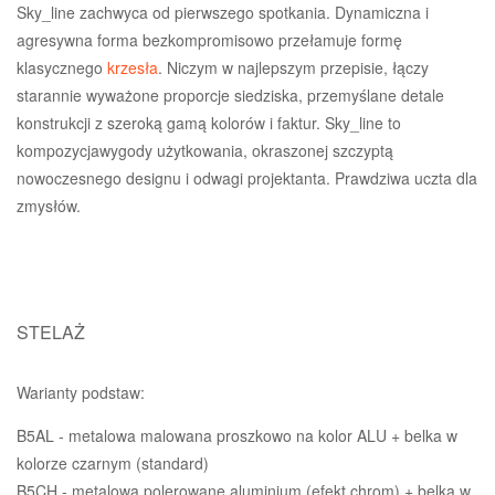
Sky_line zachwyca od pierwszego spotkania. Dynamiczna i
agresywna forma bezkompromisowo
przełamuje formę
klasycznego
krzesła
. Niczym w najlepszym przepisie, łączy
starannie wyważone proporcje siedziska, przemyślane detale
konstrukcji z szeroką
gamą kolorów i faktur. Sky_line to
kompozycjawygody użytkowania, okraszonej szczyptą
nowoczesnego designu i odwagi projektanta.
Prawdziwa uczta dla
zmysłów.
STELAŻ
Warianty podstaw:
B5AL - metalowa malowana proszkowo na kolor ALU + belka w
kolorze czarnym (standard)
B5CH - metalowa polerowane aluminium (efekt chrom) + belka w