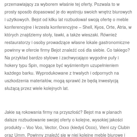
przemawiający za wyborem właśnie tej oferty. Pozwala to w
prosty sposób dopasować je do wystroju swoich wnętrz biurowych
i użytkowych. Bejot od kilku lat rozbudował swoją ofertę o meble
konferencyjne i krzesła konferencyjne – Shell, Kyos, Orte, Atria, w
których znajdziemy stoły, ławki, a także wieszaki. Również
restauratorzy i osoby prowadzące własne lokale gastronomiczne
powinny w ofercie firmy Bejot znaleźć coś dla siebie. Co takiego?
Na przykład bardzo stylowe i zachwycająco wygodne pufy i
hokery typu Spin, mogące być wyśmienitym uzupełnieniem
każdego barku. Wyprodukowane z trwałych i odpornych na
uszkodzenia materiałów, mogą sprawić że będą inwestycją
służącą przez wiele kolejnych lat.
Jakie są rokowania firmy na przyszłość? Bejot ma w planach
dalsze rozbudowanie swojej oferty o kolejne, wysokiej jakości
produkty – Voo Voo, Vector, Oxxo (kiedyś Occo), Vieni czy Clubin
oraz Umm. Powinny znaleźć się w niej kolejne meble biurowe i