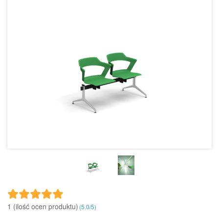
1 (ilość ocen produktu)‎
(
5.0
/
5
)