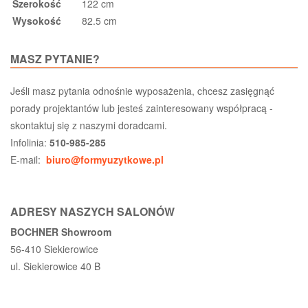
Szerokość
122 cm
Wysokość
82.5 cm
MASZ PYTANIE?
Jeśli masz pytania odnośnie wyposażenia, chcesz zasięgnąć
porady projektantów lub jesteś zainteresowany współpracą -
skontaktuj się z naszymi doradcami.
Infolinia:
510-985-285
E-mail:
biuro@formyuzytkowe.pl
ADRESY NASZYCH SALONÓW
BOCHNER Showroom
56-410 Siekierowice
ul. Siekierowice 40 B