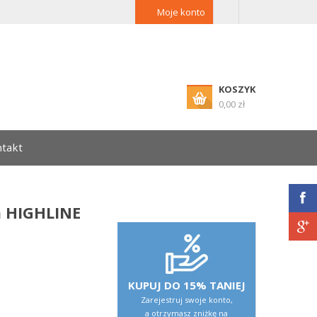
Moje konto
KOSZYK
0,00 zł
takt
a HIGHLINE
KUPUJ DO 15% TANIEJ
Zarejestruj swoje konto,
a otrzymasz zniżkę na