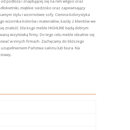
d podłoża i znajdującej się na nim wilgoci oraz
łokietniki, miękkie siedzisko oraz zapewniający
samym stylu i wzornictwie sofy. Ciemna kolorystyka
ego wzornika kolorów i materiałów, każdy z klientów we
 się znaleźć. Dla kogo meble HIGHLINE będą dobrym
waną wizytówką firmy. Do tego celu meble idealnie się
kiwać w innych firmach. Zachęcamy do bliższego
 uzupełnieniem Państwa salonu lub biura. Na
ostawy.