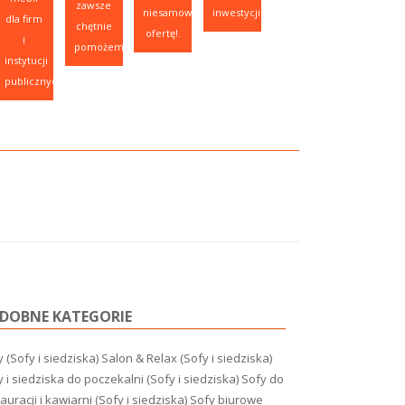
zawsze
niesamowitą
inwestycji.
dla firm
chętnie
ofertę!.
i
pomożemy.
instytucji
publicznych.
DOBNE KATEGORIE
 (Sofy i siedziska)
Salon & Relax (Sofy i siedziska)
 i siedziska do poczekalni (Sofy i siedziska)
Sofy do
auracji i kawiarni (Sofy i siedziska)
Sofy biurowe