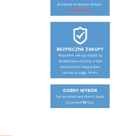
produkty w naszym sklepie.
Kliknij tutaj
BEZPIECZNE ZAKUPY
Wszystkie zakupy objęte są
dodatkową ochroną, a nasi
konsumenci mają prawo
zwrotu w ciągu 14 dni.
DOBRY WYBÓR
Ten produkt nasi klienci kupili
już ponad
56
razy.