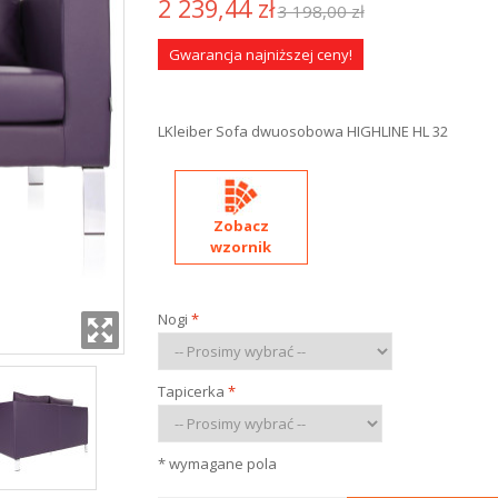
2 239,44 zł
3 198,00 zł
Gwarancja najniższej ceny!
LKleiber Sofa dwuosobowa HIGHLINE HL 32
Zobacz
wzornik
Nogi
*
Tapicerka
*
* wymagane pola