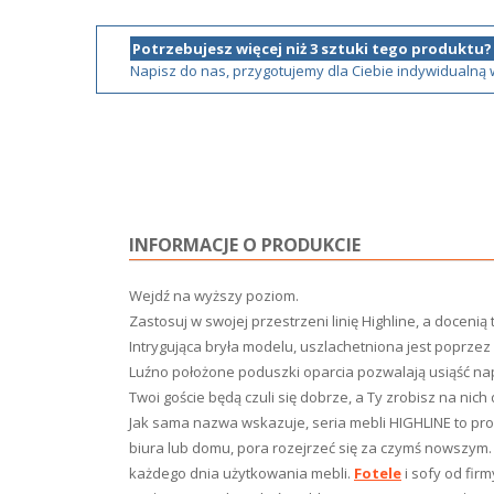
Potrzebujesz więcej niż 3 sztuki tego produktu?
Napisz do nas, przygotujemy dla Ciebie indywidualną
INFORMACJE O PRODUKCIE
Wejdź na wyższy poziom.
Zastosuj w swojej przestrzeni linię Highline, a docenią 
Intrygująca bryła modelu, uszlachetniona jest poprzez
Luźno położone poduszki oparcia pozwalają usiąść n
Twoi goście będą czuli się dobrze, a Ty zrobisz na nich
Jak sama nazwa wskazuje, seria mebli HIGHLINE to pro
biura lub domu, pora rozejrzeć się za czymś nowszym
każdego dnia użytkowania mebli.
Fotele
i sofy od fir