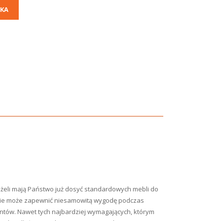
KA
Jeżeli mają Państwo już dosyć standardowych mebli do
eśnie może zapewnić niesamowitą wygodę podczas
lientów. Nawet tych najbardziej wymagających, którym