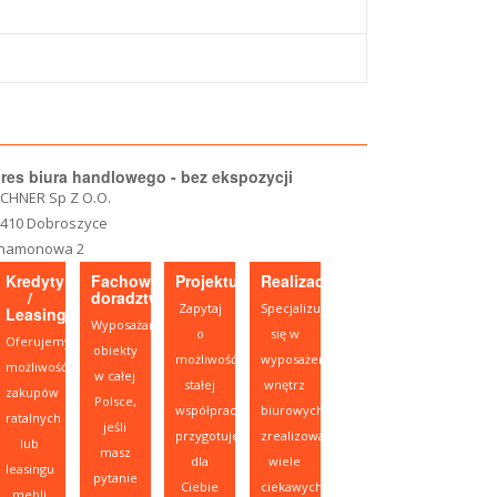
res biura handlowego - bez ekspozycji
CHNER Sp Z O.O.
-410 Dobroszyce
namonowa 2
Kredyty
Fachowe
Projektujesz?
Realizacje
/
doradztwo
Zapytaj
Specjalizujemy
Leasing
Wyposażamy
o
się w
Oferujemy
obiekty
możliwość
wyposażeniu
możliwość
w całej
stałej
wnętrz
zakupów
Polsce,
współpracy,
biurowych,
ratalnych
jeśli
przygotujemy
zrealizowaliśmy
lub
masz
dla
wiele
leasingu
pytanie
Ciebie
ciekawych
mebli