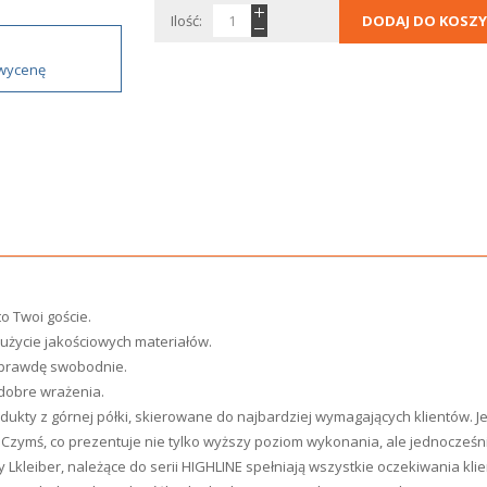
Ilość:
DODAJ DO KOSZY
 wycenę
to Twoi goście.
 użycie jakościowych materiałów.
aprawdę swobodnie.
 dobre wrażenia.
dukty z górnej półki, skierowane do najbardziej wymagających klientów. 
. Czymś, co prezentuje nie tylko wyższy poziom wykonania, ale jednocz
my Lkleiber, należące do serii HIGHLINE spełniają wszystkie oczekiwania k