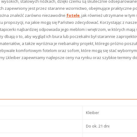
 wysokich, stalowych nóżkach, dzięki czemu są skutecznie odseparowane o
h zapewniony jest przez staranne wzornictwo, obejmujące praktyczne pod
 można znaleźć zarówno niezawodne
fotele
, jak również utrzymane w tym 
ilku propozycji, na jakie mogą się Państwo zdecydować. Korzystając z nasz
 tapicerki najbardziej odpowiada jego meblom i wnętrzom, w których mają
 dbają o to, aby wygląd ich biura lub poczekalni był starannie zaprojekto
ateriałów, a także wyróżnia je niebanalny projekt, którego próżno poszu
niebywale komfortowym fotelom oraz sofom, które mogą się stać wybornym
rmy Lkleiber zapewniamy najlepsze ceny na rynku oraz szybkie terminy d
Kleiber
Do ok. 21 dni