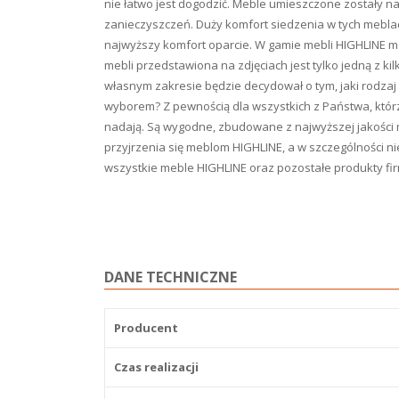
nie łatwo jest dogodzić. Meble umieszczone zostały na
zanieczyszczeń. Duży komfort siedzenia w tych meblac
najwyższy komfort oparcie. W gamie mebli HIGHLINE
mebli przedstawiona na zdjęciach jest tylko jedną z k
własnym zakresie będzie decydował o tym, jaki rodzaj
wyborem? Z pewnością dla wszystkich z Państwa, którzy
nadają. Są wygodne, zbudowane z najwyższej jakości m
przyjrzenia się meblom HIGHLINE, a w szczególności 
wszystkie meble HIGHLINE oraz pozostałe produkty fi
DANE TECHNICZNE
Producent
Czas realizacji