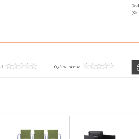
(Sof
(Kle
Z
ąd
Ogólna ocena