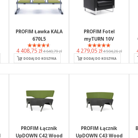
PROFIM Ławka KALA
PROFIM Fotel
670L5
myTURN 10V
4 408,75 zł
4 279,05 zł
4 640,79 zł
4 504,26 zł
DODAJ DO KOSZYKA
DODAJ DO KOSZYKA
PROFIM Łącznik
PROFIM Łącznik
B
d
UpDOWN C42 Wood
UpDOWN C43 Wood