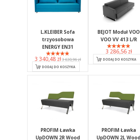
L.KLEIBER Sofa
BEJOT Moduł VOO
trzyosobowa
VOO VV 413 L/R
ENERGY EN31
3 286,56 zł
3 340,48 zł
3 630,96 zł
DODAJ DO KOSZYKA
DODAJ DO KOSZYKA
PROFIM Ławka
PROFIM Ławka
UpDOWN 2R Wood
UpDOWN 2L Woo