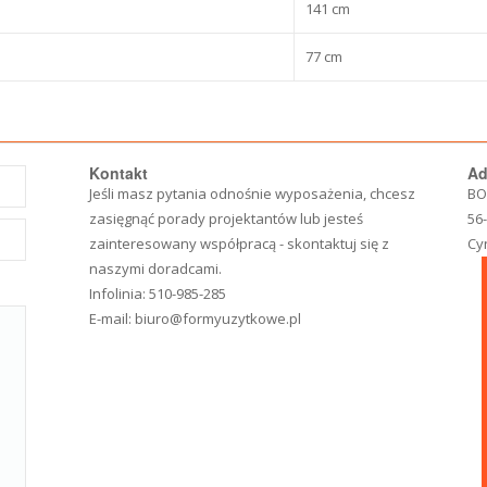
141 cm
77 cm
Kontakt
Ad
Jeśli masz pytania odnośnie wyposażenia, chcesz
BO
zasięgnąć porady projektantów lub jesteś
56
zainteresowany współpracą - skontaktuj się z
Cy
naszymi doradcami.
Infolinia:
510-985-285
E-mail:
biuro@formyuzytkowe.pl