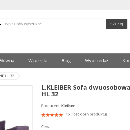
SZUKAJ
Główna
Wzorniki
Blog
Wyprzedaż
Kon
NE HL 32
L.KLEIBER Sofa dwuosobow
HL 32
Producent:
Kleiber
16 (ilość ocen produktu)
Cena: