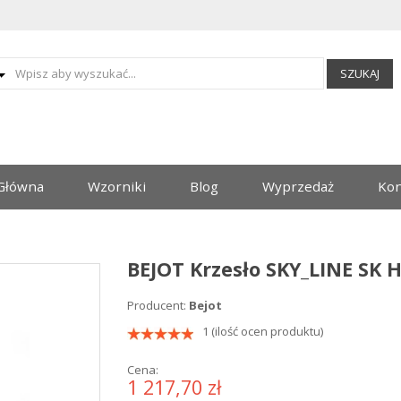
SZUKAJ
Główna
Wzorniki
Blog
Wyprzedaż
Kon
BEJOT Krzesło SKY_LINE SK 
Producent:
Bejot
1 (ilość ocen produktu)
Cena:
1 217,70 zł