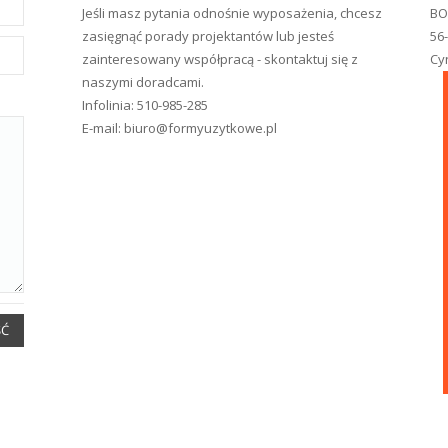
Jeśli masz pytania odnośnie wyposażenia, chcesz
BO
zasięgnąć porady projektantów lub jesteś
56
zainteresowany współpracą - skontaktuj się z
Cy
naszymi doradcami.
Infolinia:
510-985-285
E-mail:
biuro@formyuzytkowe.pl
ŚĆ