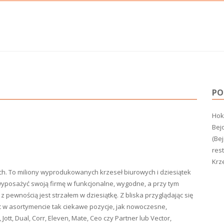
PO
Hoke
Bejo
(Bej
rest
Krz
ach. To miliony wyprodukowanych krzeseł biurowych i dziesiątek
 wyposażyć swoją firmę w funkcjonalne, wygodne, a przy tym
z pewnością jest strzałem w dziesiątkę. Z bliska przyglądając się
 w asortymencie tak ciekawe pozycje, jak nowoczesne,
Jott, Dual, Corr, Eleven, Mate, Ceo czy Partner lub Vector,