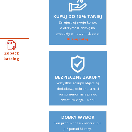
KUPUJ DO 15% TANIEJ
Zarejestruj swoje konto,
a otrzymasz zniżkę na
produkty w naszym sklepie.
Kliknij tutaj
Zobacz
katalog
BEZPIECZNE ZAKUPY
Wszystkie zakupy objęte są
dodatkową ochroną, a nasi
konsumenci mają prawo
zwrotu w ciągu 14 dni.
DOBRY WYBÓR
Ten produkt nasi klienci kupili
już ponad
31
razy.