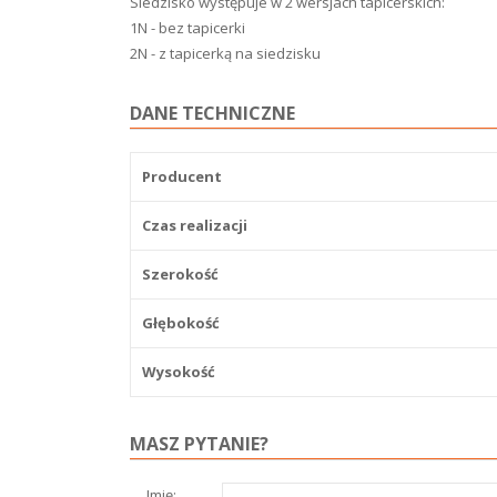
Siedzisko występuje w 2 wersjach tapicerskich:
1N - bez tapicerki
2N - z tapicerką na siedzisku
DANE TECHNICZNE
Producent
Czas realizacji
Szerokość
Głębokość
Wysokość
MASZ PYTANIE?
Imię: