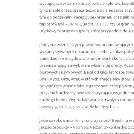
występujące w bardzo dużej palecie kolorów, kształt
tylko meble przez przeznaczone do siedzenia przy b
tym do poczekalni, recepcji, sekretariatu oraz gab
tapicerowane – UMM, Quadra, U_FLOE czy Legvan, w
użytkowymi oraz designem, który przypadnie do gust
Jednym z ważniejszych powodów, przemawiających z
wykorzystywanych do produkcji mebli, a także polit
samodzielnie decydować o materiałach i kolorach, 
przemawiający za wyborem właśnie tej oferty. Pozw
biurowych i użytkowych. Bejot od kilku lat rozbudow
Shell, Kyos, Orte, Atria, w których znajdziemy stoły,
prowadzące własne lokale gastronomiczne powinny w 
przykład bardzo stylowe i zachwycająco wygodne p
każdego barku. Wyprodukowane z trwałych i odpor
inwestycją służącą przez wiele kolejnych lat.
Jakie są rokowania firmy na przyszłość? Bejot ma w
jakości produkty – Voo Voo, Vector, Oxxo (kiedyś Occ
meble biurowe i gastronomiczne, a także dostoso