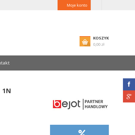
Moje konto
KOSZYK
0,00 zł
takt
H 1N