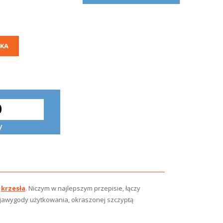
KA
o
krzesła
. Niczym w najlepszym przepisie, łączy
cjawygody użytkowania, okraszonej szczyptą