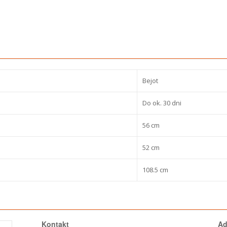
Bejot
Do ok. 30 dni
56 cm
52 cm
108.5 cm
Kontakt
Ad