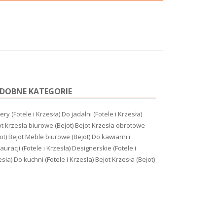
DOBNE KATEGORIE
ry (Fotele i Krzesła)
Do jadalni (Fotele i Krzesła)
t krzesła biurowe (Bejot)
Bejot Krzesła obrotowe
ot)
Bejot Meble biurowe (Bejot)
Do kawiarni i
auracji (Fotele i Krzesła)
Designerskie (Fotele i
esła)
Do kuchni (Fotele i Krzesła)
Bejot Krzesła (Bejot)