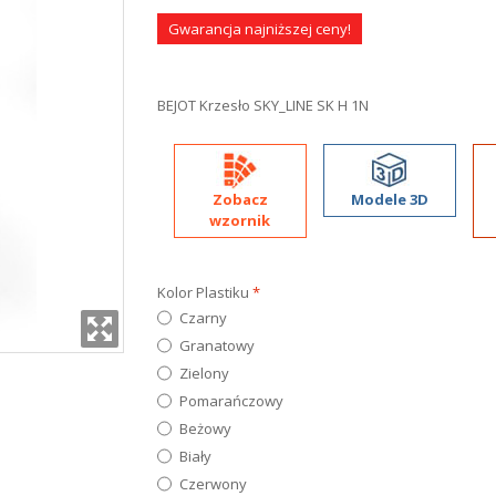
Gwarancja najniższej ceny!
BEJOT Krzesło SKY_LINE SK H 1N
Zobacz
Modele 3D
wzornik
Kolor Plastiku
*
Czarny
Granatowy
Zielony
Pomarańczowy
Beżowy
Biały
Czerwony