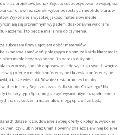
ów oraz projektów. Jednak Bejot to coś zdecydowanie więcej, niż
iurku. To również szeroki wybór pozostałych mebli do biura, w
inetów. Wykonane z wysokiej jakości materiałów meble
yróżniają się przyjemnym wyglądem, doskonałymi walorami
u każdemu, kto będzie miał z nim do czynienia.
a sukcesem firmy Bejot jest dobór materiałów,
yka składania zamówień, polegająca na tym, że każdy klient może
w jakich meble będą wykonane. To bardzo duży atut,
ala to w prosty sposób dopasować je do wystroju swoich wnętrz
ał swoją ofertę o meble konferencyjne i krzesła konferencyjne –
 ławki, a także wieszaki. Również restauratorzy i osoby
ofercie firmy Bejot znaleźć coś dla siebie. Co takiego? Na
ufy i hokery typu Spin, mogące być wyśmienitym uzupełnieniem
nych na uszkodzenia materiałów, mogą sprawić że będą
 planach dalsze rozbudowanie swojej oferty o kolejne, wysokiej
o), Vieni czy Clubin oraz Umm. Powinny znaleźć się w niej kolejne
wane do potrzeb pracowników ergonomiczne krzesła biurowe w