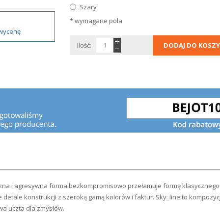
Szary
* wymagane pola
 wycenę
Ilość:
DODAJ DO KOSZY
czna i agresywna forma bezkompromisowo przełamuje formę klasyczneg
 detale konstrukcji z szeroką
gamą kolorów i faktur. Sky_line to kompozy
a uczta dla zmysłów.