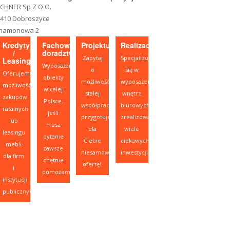
CHNER Sp Z O.O.
-410 Dobroszyce
namonowa 2
Kredyty
Fachowe
Projektujesz?
Realizacje
/
doradztwo
Zapytaj
Specjalizujemy
Leasing
Wyposażamy
o
się w
Oferujemy
obiekty
możliwość
wyposażeniu
możliwość
w całej
stałej
wnętrz
zakupów
Polsce,
współpracy,
biurowych,
ratalnych
jeśli
przygotujemy
zrealizowaliśmy
lub
masz
dla
wiele
leasingu
pytanie
Ciebie
ciekawych
mebli
zawsze
niesamowitą
inwestycji.
dla firm
chętnie
ofertę!.
i
pomożemy.
instytucji
publicznych.