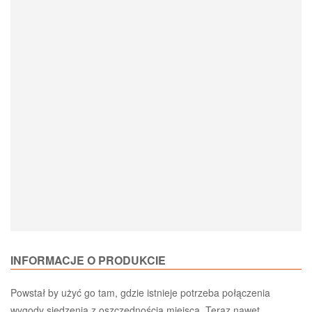
Loading Product Options
INFORMACJE O PRODUKCIE
Powstał by użyć go tam, gdzie istnieje potrzeba połączenia
wygody siedzenia z oszczędnością miejsca. Teraz nawet