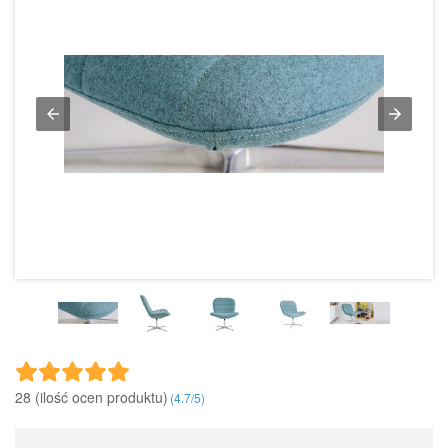
28 (ilość ocen produktu)‎
(
4.7
/
5
)