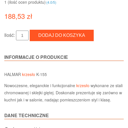
1 (ilość ocen produktu)‎
(
4.0
/
5
)
188,53 zł
Ilość:
INFORMACJE O PRODUKCIE
HALMAR
krzesło
K-155
Nowoczesne, eleganckie i funkcjonalne
krzesło
wykonane ze stali
chromowanej i sklejki giętej. Doskonale prezentuje się zarówno w
kuchni jak i w salonie, nadając pomieszczeniom styl i klasę.
DANE TECHNICZNE