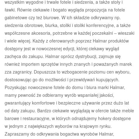
wszystkim wygodne i trwałe fotele i siedzenia, a także stoły i
ławki. Równie ciekawie i bogato wygląda propozycja na fotele
gabinetowe czy też biurowe. W ich składzie odkrywamy np.
siedzenia obrotowe, biurka, stoliki i stoliki konferencyjne, a także
współczesne akcesoria, potrzebne w każdej poczekalni – wieszaki
i wiele więcej. Każdy z oferowanych poprzez Halmar produktów
dostępny jest w nowoczesnej edycji, której ciekawy wygląd
zachęca do zakupu. Halmar oprócz dystrybucji, zajmuje się
również importem sprzętów innych znanych i poważanych marek
zza zagranicy. Dopuszcza to wzbogacenie poziomu cen wyboru,
dostosowując go do możliwości i przewidywań kupujących.
Pozyskując nowoczesne fotele do domu i biura marki Halmar,
mamy pewność że odbieramy wyrób wspaniałej jakości,
gwarantujący komfortowe i bezpieczne używanie przez dużo lat
od daty zakupu. Bardzo ciekawie wyglądają w ofercie także meble
barowe i restauracyjne, w których odnajdujemy hokery dostępne
w jednym z największych wyborów na krajowym rynku.
Zapraszamy do odkrywania bogactwa wyrobów Halmar,