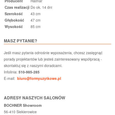
Producent
Halmar
Czas realizacji
Do ok. 14 dni
Szerokość
43 cm
Głębokość
47 cm
Wysokość
85 cm
MASZ PYTANIE?
Jeśli masz pytania odnośnie wyposażenia, chcesz zasięgnąć
porady projektantów lub jesteś zainteresowany współpracą -
skontaktuj się z naszymi doradcami.
Infolinia:
510-985-285
E-mail:
biuro@formyuzytkowe.pl
ADRESY NASZYCH SALONÓW
BOCHNER Showroom
56-410 Siekierowice