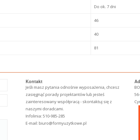
Do ok. 7 dni
46
40
81
Kontakt
Ad
Jeśli masz pytania odnośnie wyposażenia, chcesz
BO
zasięgnąć porady projektantów lub jesteś
56
zainteresowany współpracą - skontaktuj się z
Cy
naszymi doradcami.
Infolinia:
510-985-285
E-mail:
biuro@formyuzytkowe.pl