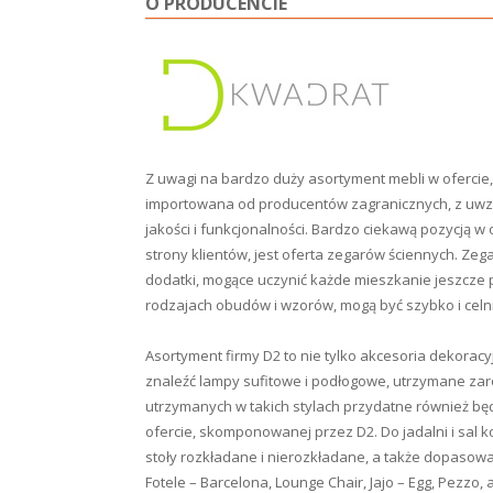
O PRODUCENCIE
Z uwagi na bardzo duży asortyment mebli w ofercie, D
importowana od producentów zagranicznych, z uwz
jakości i funkcjonalności. Bardzo ciekawą pozycją w
strony klientów, jest oferta zegarów ściennych. Ze
dodatki, mogące uczynić każde mieszkanie jeszcze p
rodzajach obudów i wzorów, mogą być szybko i cel
Asortyment firmy D2 to nie tylko akcesoria dekorac
znaleźć lampy sufitowe i podłogowe, utrzymane zar
utrzymanych w takich stylach przydatne również będ
ofercie, skomponowanej przez D2. Do jadalni i sal
stoły rozkładane i nierozkładane, a także dopasowane
Fotele – Barcelona, Lounge Chair, Jajo – Egg, Pezzo