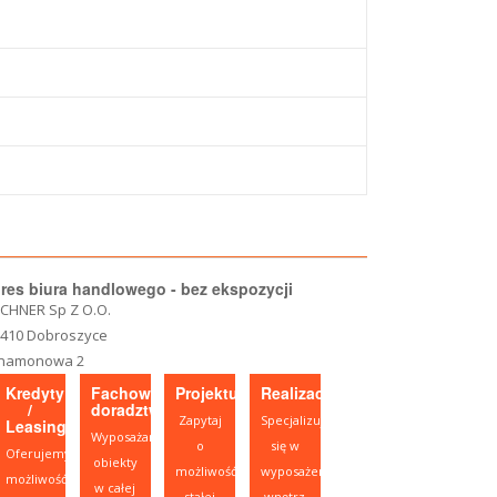
res biura handlowego - bez ekspozycji
CHNER Sp Z O.O.
-410 Dobroszyce
namonowa 2
Kredyty
Fachowe
Projektujesz?
Realizacje
/
doradztwo
Zapytaj
Specjalizujemy
Leasing
Wyposażamy
o
się w
Oferujemy
obiekty
możliwość
wyposażeniu
możliwość
w całej
stałej
wnętrz