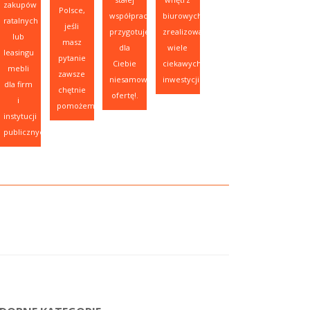
zakupów
Polsce,
współpracy,
biurowych,
ratalnych
jeśli
przygotujemy
zrealizowaliśmy
lub
masz
dla
wiele
leasingu
pytanie
Ciebie
ciekawych
mebli
zawsze
niesamowitą
inwestycji.
dla firm
chętnie
ofertę!.
i
pomożemy.
instytucji
publicznych.