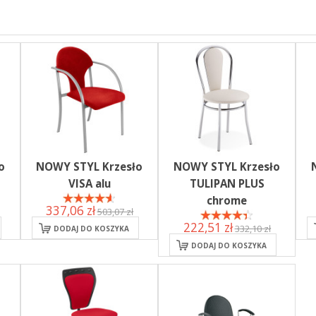
o
NOWY STYL Krzesło
NOWY STYL Krzesło
VISA alu
TULIPAN PLUS
chrome
337,06 zł
503,07 zł
222,51 zł
332,10 zł
DODAJ DO KOSZYKA
DODAJ DO KOSZYKA