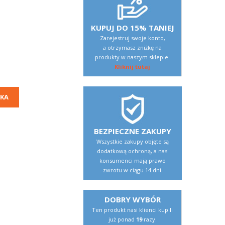
KUPUJ DO 15% TANIEJ
Zarejestruj swoje konto,
a otrzymasz zniżkę na
produkty w naszym sklepie.
Kliknij tutaj
KA
BEZPIECZNE ZAKUPY
Wszystkie zakupy objęte są
dodatkową ochroną, a nasi
konsumenci mają prawo
zwrotu w ciągu 14 dni.
DOBRY WYBÓR
Ten produkt nasi klienci kupili
już ponad
19
razy.