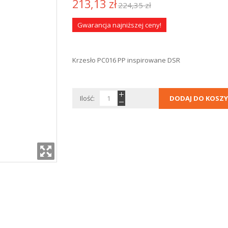
213,13 zł
224,35 zł
Gwarancja najniższej ceny!
Krzesło PC016 PP inspirowane DSR
Ilość:
DODAJ DO KOSZY