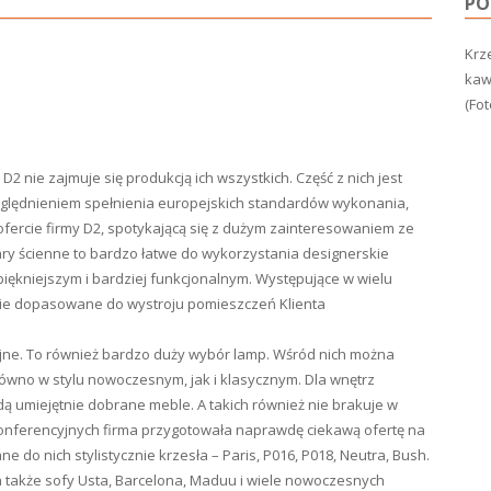
PO
Krze
kawi
(Fot
2 nie zajmuje się produkcją ich wszystkich. Część z nich jest
ględnieniem spełnienia europejskich standardów wykonania,
 ofercie firmy D2, spotykającą się z dużym zainteresowaniem ze
gary ścienne to bardzo łatwe do wykorzystania designerskie
iękniejszym i bardziej funkcjonalnym. Występujące w wielu
nie dopasowane do wystroju pomieszczeń Klienta
yjne. To również bardzo duży wybór lamp. Wśród nich można
ówno w stylu nowoczesnym, jak i klasycznym. Dla wnętrz
ą umiejętnie dobrane meble. A takich również nie brakuje w
 konferencyjnych firma przygotowała naprawdę ciekawą ofertę na
 do nich stylistycznie krzesła – Paris, P016, P018, Neutra, Bush.
, a także sofy Usta, Barcelona, Maduu i wiele nowoczesnych