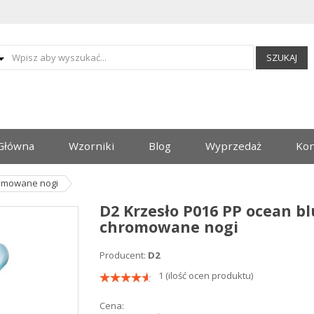
SZUKAJ
Główna
Wzorniki
Blog
Wyprzedaż
Kon
romowane nogi
D2 Krzesło P016 PP ocean bl
chromowane nogi
Producent:
D2
1 (ilość ocen produktu)
Cena: