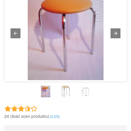
24 (ilość ocen produktu)‎
(
3.2
/
5
)