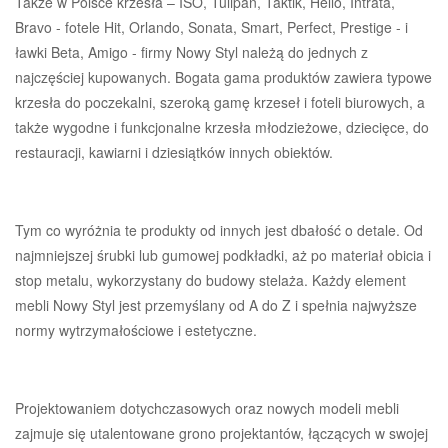
Także w Polsce krzesła – ISO, Tulipan, Taktik, Hello, Intrata,
Bravo - fotele Hit, Orlando, Sonata, Smart, Perfect, Prestige - i
ławki Beta, Amigo - firmy Nowy Styl należą do jednych z
najczęściej kupowanych. Bogata gama produktów zawiera typowe
krzesła do poczekalni, szeroką gamę krzeseł i foteli biurowych, a
także wygodne i funkcjonalne krzesła młodzieżowe, dziecięce, do
restauracji, kawiarni i dziesiątków innych obiektów.
Tym co wyróżnia te produkty od innych jest dbałość o detale. Od
najmniejszej śrubki lub gumowej podkładki, aż po materiał obicia i
stop metalu, wykorzystany do budowy stelaża. Każdy element
mebli Nowy Styl jest przemyślany od A do Z i spełnia najwyższe
normy wytrzymałościowe i estetyczne.
Projektowaniem dotychczasowych oraz nowych modeli mebli
zajmuje się utalentowane grono projektantów, łączących w swojej