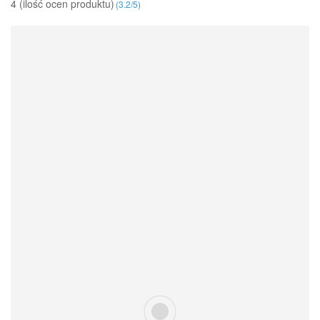
4 (ilość ocen produktu)‎
(
3.2
/
5
)