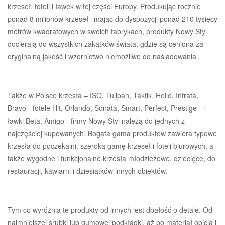
krzeseł, foteli i ławek w tej części Europy. Produkując rocznie
ponad 8 milionów krzeseł i mając do dyspozycji ponad 210 tysięcy
metrów kwadratowych w swoich fabrykach, produkty Nowy Styl
docierają do wszystkich zakątków świata, gdzie są ceniona za
oryginalną jakość i wzornictwo niemożliwe do naśladowania.
Także w Polsce krzesła – ISO, Tulipan, Taktik, Hello, Intrata,
Bravo - fotele Hit, Orlando, Sonata, Smart, Perfect, Prestige - i
ławki Beta, Amigo - firmy Nowy Styl należą do jednych z
najczęściej kupowanych. Bogata gama produktów zawiera typowe
krzesła do poczekalni, szeroką gamę krzeseł i foteli biurowych, a
także wygodne i funkcjonalne krzesła młodzieżowe, dziecięce, do
restauracji, kawiarni i dziesiątków innych obiektów.
Tym co wyróżnia te produkty od innych jest dbałość o detale. Od
najmniejszej śrubki lub gumowej podkładki, aż po materiał obicia i