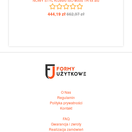
NOWY STYL Krzesło ISO wood TR-xx alu
444,19 zł
662,97 zł
O Nas
Regulamin
Polityka prywatności
Kontakt
FAQ
Gwarancja i zwroty
Realizacja zamówień