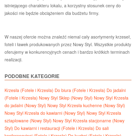
istniejącego charakteru lokalu, a korzystny stosunek ceny do
jakości nie będzie obciążeniem dla budżetu firmy.
W naszej ofercie można znaleźć niemal cały asortymenty krzeseł,
foteli i ławek produkowanych przez Nowy Styl. Wszystkie produkty
oferujemy w konkurencyjnych cenach i bardzo krótkich terminach
realizacji.
PODOBNE KATEGORIE
Krzesła (Fotele i Krzesła)
Do biura (Fotele i Krzesła)
Do jadalni
(Fotele i Krzesła)
Nowy Styl Sklep (Nowy Styl)
Nowy Styl Krzesła
do jadalni (Nowy Styl)
Nowy Styl Krzesła kuchenne (Nowy Styl)
Nowy Styl Krzesła do kawiarni (Nowy Styl)
Nowy Styl Krzesła
sztaplowane (Nowy Styl)
Nowy Styl Krzesła stacjonarne (Nowy
Styl)
Do kawiarni i restauracji (Fotele i Krzesła)
Do sali
konferencyjnej (Fotele i Krzesła)
Do kuchni (Fotele i Krzesła)