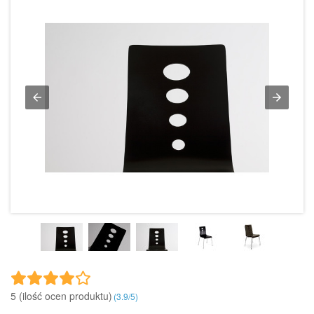
5 (ilość ocen produktu)‎
(
3.9
/
5
)