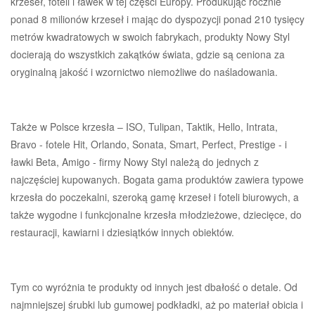
krzeseł, foteli i ławek w tej części Europy. Produkując rocznie
ponad 8 milionów krzeseł i mając do dyspozycji ponad 210 tysięcy
metrów kwadratowych w swoich fabrykach, produkty Nowy Styl
docierają do wszystkich zakątków świata, gdzie są ceniona za
oryginalną jakość i wzornictwo niemożliwe do naśladowania.
Także w Polsce krzesła – ISO, Tulipan, Taktik, Hello, Intrata,
Bravo - fotele Hit, Orlando, Sonata, Smart, Perfect, Prestige - i
ławki Beta, Amigo - firmy Nowy Styl należą do jednych z
najczęściej kupowanych. Bogata gama produktów zawiera typowe
krzesła do poczekalni, szeroką gamę krzeseł i foteli biurowych, a
także wygodne i funkcjonalne krzesła młodzieżowe, dziecięce, do
restauracji, kawiarni i dziesiątków innych obiektów.
Tym co wyróżnia te produkty od innych jest dbałość o detale. Od
najmniejszej śrubki lub gumowej podkładki, aż po materiał obicia i