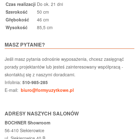
Czas realizacji
Do ok. 21 dni
Szerokość
50 cm
Głębokość
46 cm
Wysokość
85,5 cm
MASZ PYTANIE?
Jeśli masz pytania odnośnie wyposażenia, chcesz zasięgnąć
porady projektantów lub jesteś zainteresowany współpracą -
skontaktuj się z naszymi doradcami.
Infolinia:
510-985-285
E-mail:
biuro@formyuzytkowe.pl
ADRESY NASZYCH SALONÓW
BOCHNER Showroom
56-410 Siekierowice
ul. Siekierowice 40 B