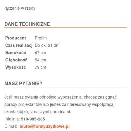
łączenie w rzędy
DANE TECHNICZNE
Producent
Profim
Czas realizacji
Do ok. 21 dni
Szerokość
47 cm
Głębokość
54 cm
Wysokość
79 cm
MASZ PYTANIE?
Jeśli masz pytania odnośnie wyposażenia, chcesz zasięgnąć
porady projektantów lub jesteś zainteresowany współpracą -
skontaktuj się z naszymi doradcami.
Infolinia:
510-985-285
E-mail:
biuro@formyuzytkowe.pl