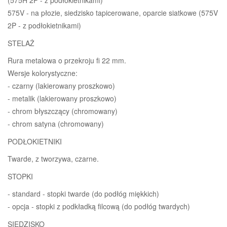
575V - na płozie, siedzisko tapicerowane, oparcie siatkowe (575V
2P - z podłokietnikami)
STELAŻ
Rura metalowa o przekroju fi 22 mm.
Wersje kolorystyczne:
- czarny (lakierowany proszkowo)
- metalik (lakierowany proszkowo)
- chrom błyszczący (chromowany)
- chrom satyna (chromowany)
PODŁOKIETNIKI
Twarde, z tworzywa, czarne.
STOPKI
- standard - stopki twarde (do podłóg miękkich)
- opcja - stopki z podkładką filcową (do podłóg twardych)
SIEDZISKO