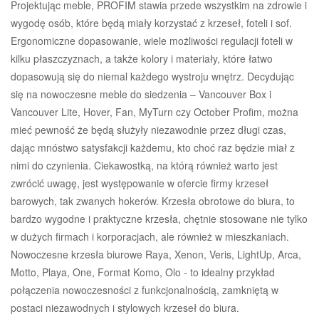
Projektując meble, PROFIM stawia przede wszystkim na zdrowie i
wygodę osób, które będą miały korzystać z krzeseł, foteli i sof.
Ergonomiczne dopasowanie, wiele możliwości regulacji foteli w
kilku płaszczyznach, a także kolory i materiały, które łatwo
dopasowują się do niemal każdego wystroju wnętrz. Decydując
się na nowoczesne meble do siedzenia – Vancouver Box i
Vancouver Lite, Hover, Fan, MyTurn czy October Profim, można
mieć pewność że będą służyły niezawodnie przez długi czas,
dając mnóstwo satysfakcji każdemu, kto choć raz będzie miał z
nimi do czynienia. Ciekawostką, na którą również warto jest
zwrócić uwagę, jest występowanie w ofercie firmy krzeseł
barowych, tak zwanych hokerów. Krzesła obrotowe do biura, to
bardzo wygodne i praktyczne krzesła, chętnie stosowane nie tylko
w dużych firmach i korporacjach, ale również w mieszkaniach.
Nowoczesne krzesła biurowe Raya, Xenon, Veris, LightUp, Arca,
Motto, Playa, One, Format Komo, Olo - to idealny przykład
połączenia nowoczesności z funkcjonalnością, zamkniętą w
postaci niezawodnych i stylowych krzeseł do biura.