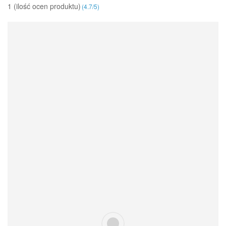
1 (ilość ocen produktu)‎
(
4.7
/
5
)