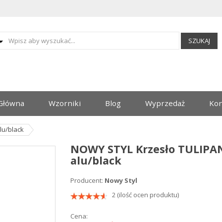
SZUKAJ
Główna
Wzorniki
Blog
Wyprzedaż
Kon
lu/black
NOWY STYL Krzesło TULIPA
alu/black
Producent:
Nowy Styl
2 (ilość ocen produktu)
Cena: