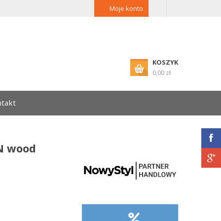
Moje konto
KOSZYK
0,00 zł
takt
N wood