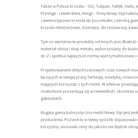
Także w Polsce krzesła – ISO, Tulipan, Taktik, Hello, I
Prestige - i ławki Beta, Amigo - firmy Nowy Styl na
zawiera typowe krzesła do poczekalni, szeroką gamę
krzesła młodzieżowe, dziecięce, do restauracji, kawi
Tym co wyróżnia te produkty od innych jest dbałość 
materiał obicia i stop metalu, wykorzystany do bud
do Z i spełnia najwyższe normy wytrzymałościowe i 
Projektowaniem dotychczasowych oraz nowych model
łączących w swojej pracy fantazję, estetykę, nowo
mających korzystać z tych mebli. W efekcie powstają 
znakomicie prezentują się w niewielkich, skromnie u
gabinetach.
Bogata gama kolorystyczna mebli Nowy Styl jest je
producenta. Pozwoli to w łatwy sposób dopasować n
korzystny stosunek ceny do jakości nie będzie obci