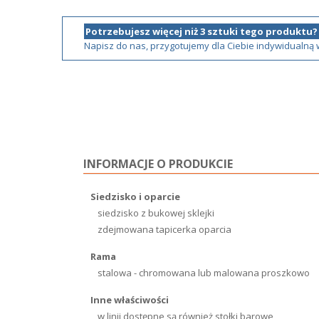
Potrzebujesz więcej niż 3 sztuki tego produktu?
Napisz do nas, przygotujemy dla Ciebie indywidualną
INFORMACJE O PRODUKCIE
Siedzisko i oparcie
siedzisko z bukowej sklejki
zdejmowana tapicerka oparcia
Rama
stalowa - chromowana lub malowana proszkowo
Inne właściwości
w linii dostępne są również stołki barowe