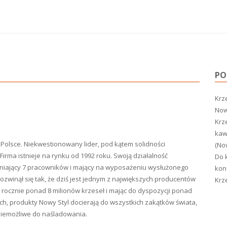
PO
Krze
Nowy
Krz
kaw
Polsce. Niekwestionowany lider, pod kątem solidności
(Now
Firma istnieje na rynku od 1992 roku. Swoją działalność
Do k
udniający 7 pracowników i mający na wyposażeniu wysłużonego
konf
rozwinął się tak, że dziś jest jednym z największych producentów
Krz
jąc rocznie ponad 8 milionów krzeseł i mając do dyspozycji ponad
h, produkty Nowy Styl docierają do wszystkich zakątków świata,
 niemożliwe do naśladowania.