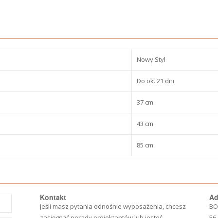
Nowy Styl
Do ok. 21 dni
37 cm
43 cm
85 cm
Kontakt
Ad
Jeśli masz pytania odnośnie wyposażenia, chcesz
BO
zasięgnąć porady projektantów lub jesteś
56