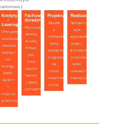
namonowa 2
Kredyty
Fachowe
Projektujesz?
Realizacje
/
doradztwo
Zapytaj
Specjalizujemy
Leasing
Wyposażamy
o
się w
Oferujemy
obiekty
możliwość
wyposażeniu
możliwość
w całej
stałej
wnętrz
zakupów
Polsce,
współpracy,
biurowych,
ratalnych
jeśli
przygotujemy
zrealizowaliśmy
lub
masz
dla
wiele
leasingu
pytanie
Ciebie
ciekawych
mebli
zawsze
niesamowitą
inwestycji.
dla firm
chętnie
ofertę!.
i
pomożemy.
instytucji
publicznych.