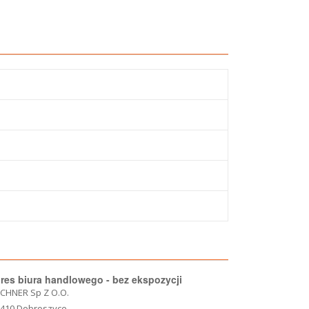
res biura handlowego - bez ekspozycji
CHNER Sp Z O.O.
-410 Dobroszyce