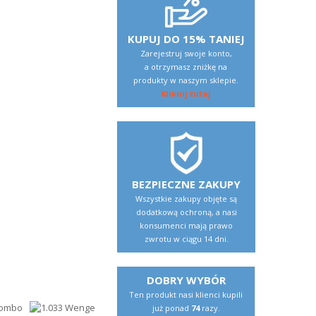
KUPUJ DO 15% TANIEJ
Zarejestruj swoje konto,
a otrzymasz zniżkę na
produkty w naszym sklepie.
Kliknij tutaj
BEZPIECZNE ZAKUPY
Wszystkie zakupy objęte są
dodatkową ochroną, a nasi
konsumenci mają prawo
zwrotu w ciągu 14 dni.
DOBRY WYBÓR
Ten produkt nasi klienci kupili
już ponad
74
razy.