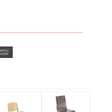
APISZ
OCENY