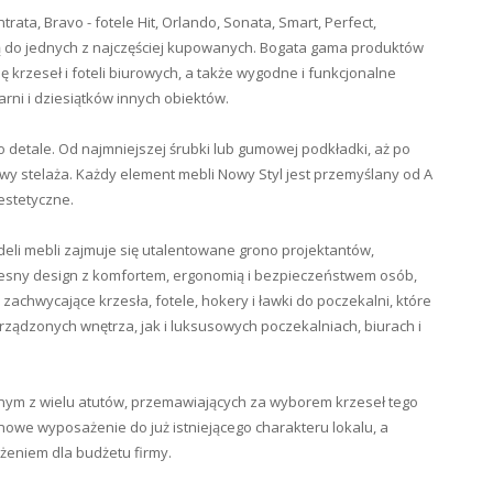
ntrata, Bravo - fotele Hit, Orlando, Sonata, Smart, Perfect,
leżą do jednych z najczęściej kupowanych. Bogata gama produktów
 krzeseł i foteli biurowych, a także wygodne i funkcjonalne
arni i dziesiątków innych obiektów.
o detale. Od najmniejszej śrubki lub gumowej podkładki, aż po
owy stelaża. Każdy element mebli Nowy Styl jest przemyślany od A
estetyczne.
i mebli zajmuje się utalentowane grono projektantów,
czesny design z komfortem, ergonomią i bezpieczeństwem osób,
zachwycające krzesła, fotele, hokery i ławki do poczekalni, które
rządzonych wnętrza, jak i luksusowych poczekalniach, biurach i
dnym z wielu atutów, przemawiających za wyborem krzeseł tego
owe wyposażenie do już istniejącego charakteru lokalu, a
ążeniem dla budżetu firmy.