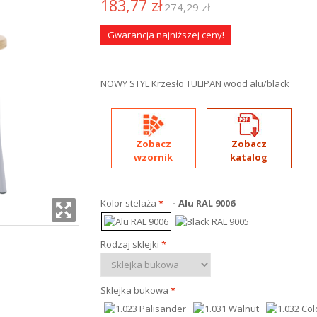
183,77 zł
274,29 zł
Gwarancja najniższej ceny!
NOWY STYL Krzesło TULIPAN wood alu/black
Zobacz
Zobacz
wzornik
katalog
Kolor stelaża
*
- Alu RAL 9006
Rodzaj sklejki
*
Sklejka bukowa
*