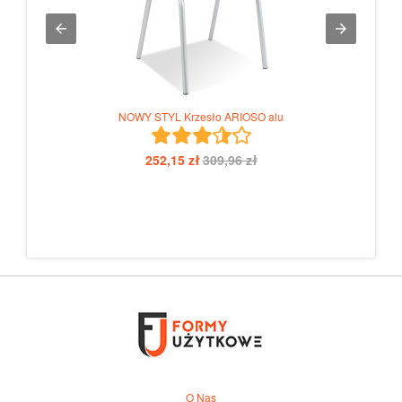
z
NOW
NOWY STYL Krzesło ARIOSO alu
252,15 zł
309,96 zł
O Nas