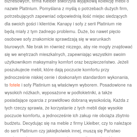
biznesowych, firma Kleiber stworzyła wyjątkową kolekcję mebli o
nazwie Platinium. Pomyślana z myślą o potrzebach dużych firm,
potrzebujących zapewniać odpowiednią ilość miejsc siedzących
dla swoich gości i klientów. Kanapy i sofy z serii Platinium nie
będą miały z tym żadnego problemu. Duże, bo nawet pięcio
osobowe sofy znakomicie sprawdzają się w warunkach
biurowych. Nie brak im również niczego, aby nie mogły znajdować
się we wnętrzach mieszkalnych, zapewniając wszystkim swoim
użytkownikom maksymalny komfort oraz bezpieczeństwo. Jeżeli
poszukujecie mebli, które dają poczucie komfortu przy
jednocześnie niskiej cenie i doskonałym standardom wykonania,
to
fotele
i sofy Platinium są właściwym wyborem. Posadowione na
wysokich nóżkach, wyposażone w podłokietniki, a także
posiadające oparcia z prawidłowo dobraną wysokością. Każda z
tych rzeczy sprawia, że korzystanie z tych mebli daje wysokie
poczucie komfortu, a jednocześnie ich zakup nie obciąża zbytnio
budżetu. Decydując się na meble z firmy Lkleiber, czy to należące
do serii Platinium czy jakiejkolwiek innej, muszą się Państwo