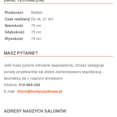
Producent
Kleiber
Czas realizacji
Do ok. 21 dni
Szerokość
75 cm
Głębokość
75 cm
Wysokość
79 cm
MASZ PYTANIE?
Jeśli masz pytania odnośnie wyposażenia, chcesz zasięgnąć
porady projektantów lub jesteś zainteresowany współpracą -
skontaktuj się z naszymi doradcami.
Infolinia:
510-985-285
E-mail:
biuro@formyuzytkowe.pl
ADRESY NASZYCH SALONÓW