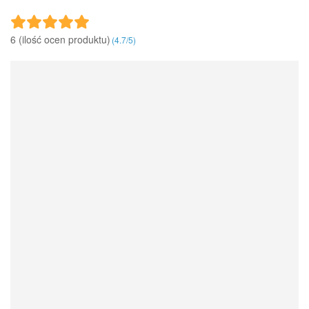
6 (ilość ocen produktu)‎
(
4.7
/
5
)