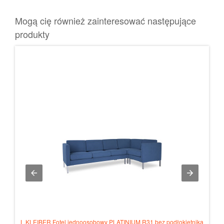
Mogą cię również zainteresować następujące
produkty
etnika
L.KLEIBER Fotel jednoosobowy PLATINIUM R31 bez podłokietnika