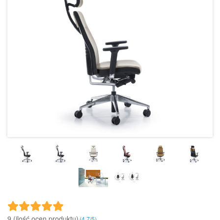
9 (ilość ocen produktu)‎
(
4.7
/
5
)