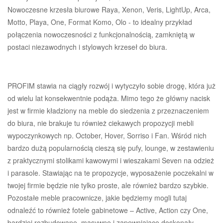
Nowoczesne krzesła biurowe Raya, Xenon, Veris, LightUp, Arca,
Motto, Playa, One, Format Komo, Olo - to idealny przykład
połączenia nowoczesności z funkcjonalnością, zamkniętą w
postaci niezawodnych i stylowych krzeseł do biura.
PROFIM stawia na ciągły rozwój i wytyczyło sobie drogę, która już
od wielu lat konsekwentnie podąża. Mimo tego że główny nacisk
jest w firmie kładziony na meble do siedzenia z przeznaczeniem
do biura, nie brakuje tu również ciekawych propozycji mebli
wypoczynkowych np. October, Hover, Sorriso i Fan. Wśród nich
bardzo dużą popularnością cieszą się pufy, lounge, w zestawieniu
z praktycznymi stolikami kawowymi i wieszakami Seven na odzież
i parasole. Stawiając na te propozycje, wyposażenie poczekalni w
twojej firmie będzie nie tylko proste, ale również bardzo szybkie.
Pozostałe meble pracownicze, jakie będziemy mogli tutaj
odnaleźć to również fotele gabinetowe – Active, Action czy One,
bardziej rozbudowane, masywne i zapewniające doskonały