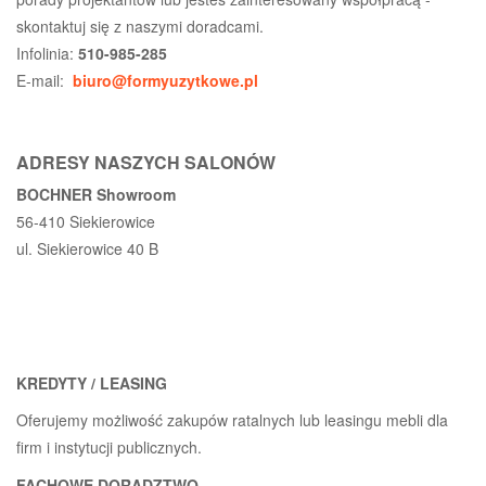
skontaktuj się z naszymi doradcami.
Infolinia:
510-985-285
E-mail:
biuro@formyuzytkowe.pl
ADRESY NASZYCH SALONÓW
BOCHNER Showroom
56-410 Siekierowice
ul. Siekierowice 40 B
KREDYTY / LEASING
Oferujemy możliwość zakupów ratalnych lub leasingu mebli dla
firm i instytucji publicznych.
FACHOWE DORADZTWO