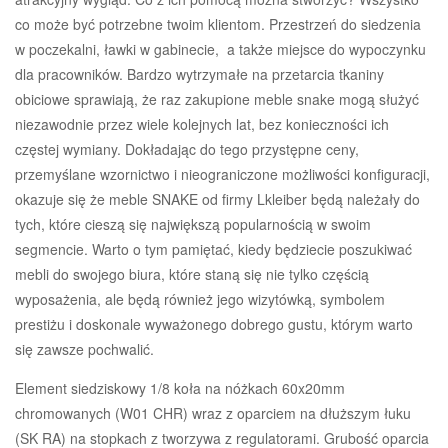
co może być potrzebne twoim klientom. Przestrzeń do siedzenia
w poczekalni, ławki w gabinecie, a także miejsce do wypoczynku
dla pracowników. Bardzo wytrzymałe na przetarcia tkaniny
obiciowe sprawiają, że raz zakupione meble snake mogą służyć
niezawodnie przez wiele kolejnych lat, bez konieczności ich
częstej wymiany. Dokładając do tego przystępne ceny,
przemyślane wzornictwo i nieograniczone możliwości konfiguracji,
okazuje się że meble SNAKE od firmy Lkleiber będą należały do
tych, które cieszą się największą popularnością w swoim
segmencie. Warto o tym pamiętać, kiedy będziecie poszukiwać
mebli do swojego biura, które staną się nie tylko częścią
wyposażenia, ale będą również jego wizytówką, symbolem
prestiżu i doskonale wyważonego dobrego gustu, którym warto
się zawsze pochwalić.
Element siedziskowy 1/8 koła na nóżkach 60x20mm
chromowanych (W01 CHR) wraz z oparciem na dłuższym łuku
(SK RA) na stopkach z tworzywa z regulatorami. Grubość oparcia