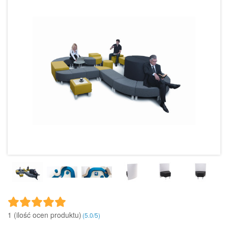
1 (ilość ocen produktu)‎
(
5.0
/
5
)