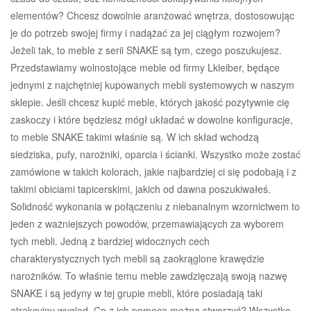
elementów? Chcesz dowolnie aranżować wnętrza, dostosowując
je do potrzeb swojej firmy i nadążać za jej ciągłym rozwojem?
Jeżeli tak, to meble z serii SNAKE są tym, czego poszukujesz.
Przedstawiamy wolnostojące meble od firmy Lkleiber, będące
jednymi z najchętniej kupowanych mebli systemowych w naszym
sklepie. Jeśli chcesz kupić meble, których jakość pozytywnie cię
zaskoczy i które będziesz mógł układać w dowolne konfiguracje,
to meble SNAKE takimi właśnie są. W ich skład wchodzą
siedziska, pufy, narożniki, oparcia i ścianki. Wszystko może zostać
zamówione w takich kolorach, jakie najbardziej ci się podobają i z
takimi obiciami tapicerskimi, jakich od dawna poszukiwałeś.
Solidność wykonania w połączeniu z niebanalnym wzornictwem to
jeden z ważniejszych powodów, przemawiających za wyborem
tych mebli. Jedną z bardziej widocznych cech
charakterystycznych tych mebli są zaokrąglone krawędzie
narożników. To właśnie temu meble zawdzięczają swoją nazwę
SNAKE i są jedyny w tej grupie mebli, które posiadają taki
atrakcyjny wygląd. Co z ich pomocą można stworzyć? Wszystko