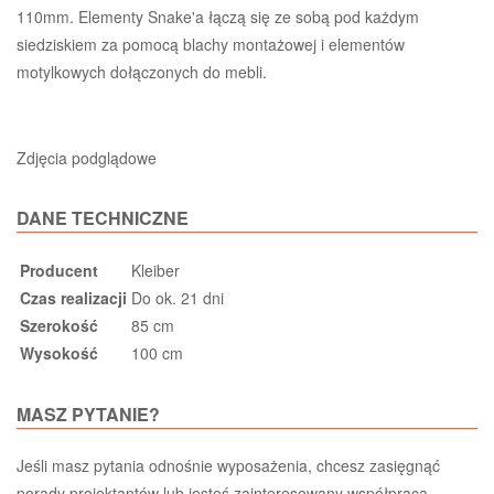
110mm. Elementy Snake'a łączą się ze sobą pod każdym
siedziskiem za pomocą blachy montażowej i elementów
motylkowych dołączonych do mebli.
Zdjęcia podglądowe
DANE TECHNICZNE
Producent
Kleiber
Czas realizacji
Do ok. 21 dni
Szerokość
85 cm
Wysokość
100 cm
MASZ PYTANIE?
Jeśli masz pytania odnośnie wyposażenia, chcesz zasięgnąć
porady projektantów lub jesteś zainteresowany współpracą -