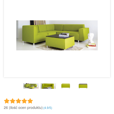
26 (ilość ocen produktu)‎
(
4.9
/
5
)