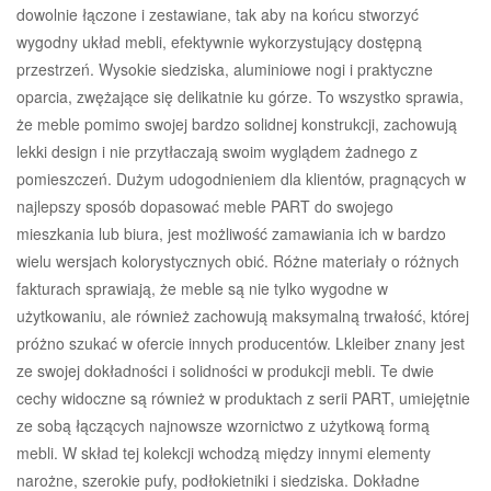
dowolnie łączone i zestawiane, tak aby na końcu stworzyć
wygodny układ mebli, efektywnie wykorzystujący dostępną
przestrzeń. Wysokie siedziska, aluminiowe nogi i praktyczne
oparcia, zwężające się delikatnie ku górze. To wszystko sprawia,
że meble pomimo swojej bardzo solidnej konstrukcji, zachowują
lekki design i nie przytłaczają swoim wyglądem żadnego z
pomieszczeń. Dużym udogodnieniem dla klientów, pragnących w
najlepszy sposób dopasować meble PART do swojego
mieszkania lub biura, jest możliwość zamawiania ich w bardzo
wielu wersjach kolorystycznych obić. Różne materiały o różnych
fakturach sprawiają, że meble są nie tylko wygodne w
użytkowaniu, ale również zachowują maksymalną trwałość, której
próżno szukać w ofercie innych producentów. Lkleiber znany jest
ze swojej dokładności i solidności w produkcji mebli. Te dwie
cechy widoczne są również w produktach z serii PART, umiejętnie
ze sobą łączących najnowsze wzornictwo z użytkową formą
mebli. W skład tej kolekcji wchodzą między innymi elementy
narożne, szerokie pufy, podłokietniki i siedziska. Dokładne