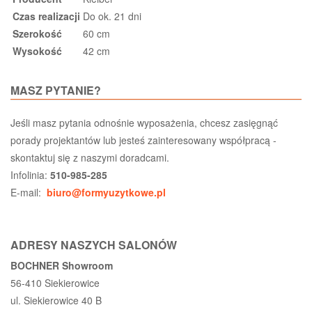
Czas realizacji
Do ok. 21 dni
Szerokość
60 cm
Wysokość
42 cm
MASZ PYTANIE?
Jeśli masz pytania odnośnie wyposażenia, chcesz zasięgnąć
porady projektantów lub jesteś zainteresowany współpracą -
skontaktuj się z naszymi doradcami.
Infolinia:
510-985-285
E-mail:
biuro@formyuzytkowe.pl
ADRESY NASZYCH SALONÓW
BOCHNER Showroom
56-410 Siekierowice
ul. Siekierowice 40 B