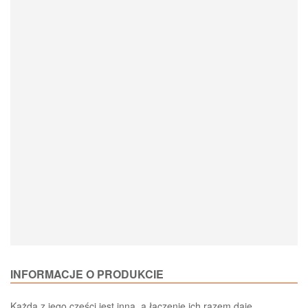
Loading Product Options
INFORMACJE O PRODUKCIE
Każda z jego części jest inna, a łączenie ich razem daje