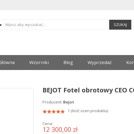
SZUKAJ
Główna
Wzorniki
Blog
Wyprzedaż
Kon
BEJOT Fotel obrotowy CEO 
Producent:
Bejot
1 (ilość ocen produktu)
Cena:
12 300,00 zł