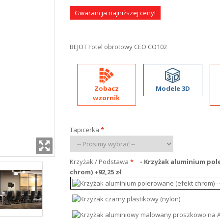
Gwarancja najniższej ceny!
BEJOT Fotel obrotowy CEO CO102
Zobacz
Modele 3D
wzornik
Tapicerka
*
Krzyżak / Podstawa
*
- Krzyżak aluminium pol
chrom)
+
92,25 zł