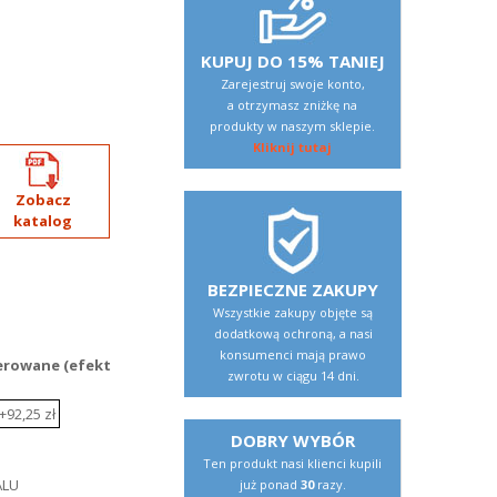
KUPUJ DO 15% TANIEJ
Zarejestruj swoje konto,
a otrzymasz zniżkę na
produkty w naszym sklepie.
Kliknij tutaj
Zobacz
katalog
BEZPIECZNE ZAKUPY
Wszystkie zakupy objęte są
dodatkową ochroną, a nasi
konsumenci mają prawo
erowane (efekt
zwrotu w ciągu 14 dni.
DOBRY WYBÓR
Ten produkt nasi klienci kupili
już ponad
30
razy.