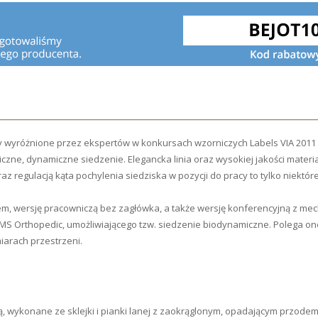
ały wyróżnione przez ekspertów w konkursach wzorniczych Labels VIA 2011 
ne, dynamiczne siedzenie. Elegancka linia oraz wysokiej jakości materi
az regulacją kąta pochylenia siedziska w pozycji do pracy to tylko niekt
m, wersję pracowniczą bez zagłówka, a także wersję konferencyjną z 
 Orthopedic, umożliwiającego tzw. siedzenie biodynamiczne. Polega ono 
miarach przestrzeni.
órą, wykonane ze sklejki i pianki lanej z zaokrąglonym, opadającym przod