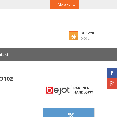
Moje konto
KOSZYK
0,00 zł
takt
CO102