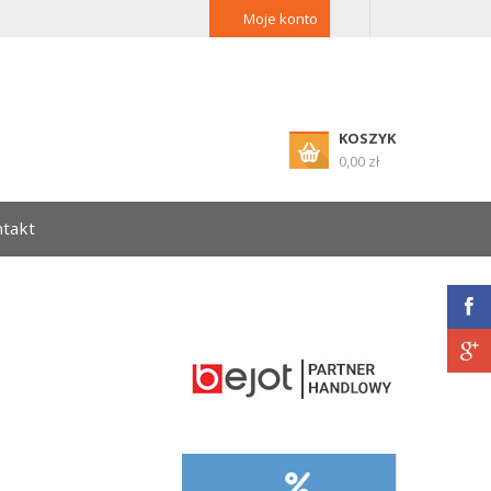
Moje konto
KOSZYK
0,00 zł
takt