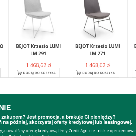
OO
BEJOT Krzesło LUMI
BEJOT Krzesło LUMI
LM 291
LM 271
1 468,62 zł
1 468,62 zł
DODAJ DO KOSZYKA
DODAJ DO KOSZYKA
NIE
 zakupem? Jest promocja, a brakuje Ci pieniędzy?
 na później, skorzystaj oferty kredytowej lub leasingowej.
zygotowaliśmy ofertę kredytową firmy Credit Agricole - niskie oprocentow