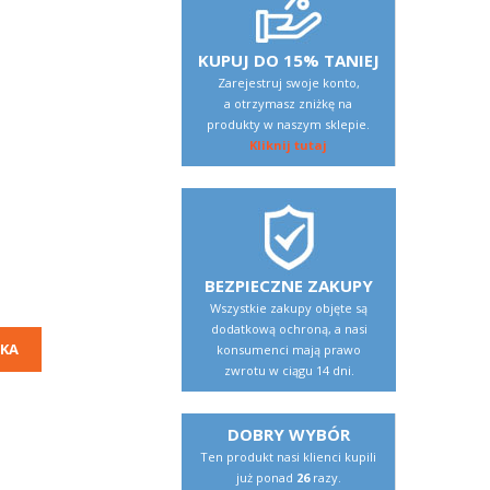
KUPUJ DO 15% TANIEJ
Zarejestruj swoje konto,
a otrzymasz zniżkę na
produkty w naszym sklepie.
Kliknij tutaj
BEZPIECZNE ZAKUPY
Wszystkie zakupy objęte są
dodatkową ochroną, a nasi
KA
konsumenci mają prawo
zwrotu w ciągu 14 dni.
DOBRY WYBÓR
Ten produkt nasi klienci kupili
już ponad
26
razy.