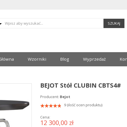
SZUKAJ
Główna
Wzorniki
Blog
Wyprzedaż
Kon
BEJOT Stół CLUBIN CBTS4#
Producent:
Bejot
9 (ilość ocen produktu)
Cena:
12 300,00 zł