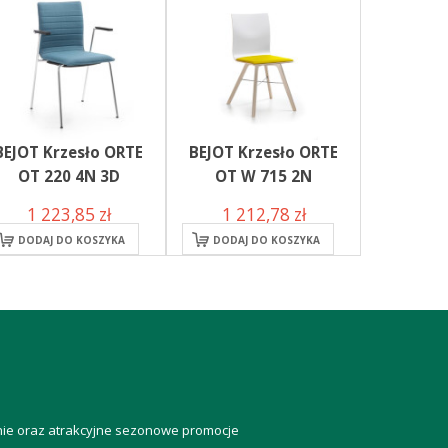
BEJOT Krzesło ORTE
BEJOT Krzesło ORTE
OT 220 4N 3D
OT W 715 2N
1 223,85 zł
1 212,78 zł
DODAJ DO KOSZYKA
DODAJ DO KOSZYKA
anie oraz atrakcyjne sezonowe promocje