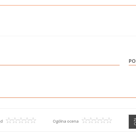
PO
Z
ąd
Ogólna ocena