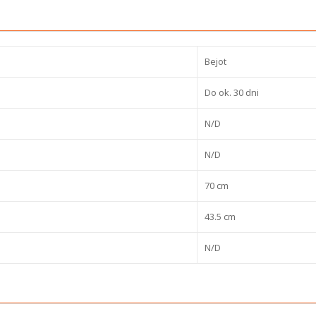
Bejot
Do ok. 30 dni
N/D
N/D
70 cm
43.5 cm
N/D