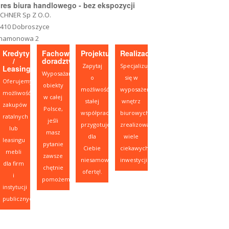
res biura handlowego - bez ekspozycji
CHNER Sp Z O.O.
-410 Dobroszyce
namonowa 2
Kredyty
Fachowe
Projektujesz?
Realizacje
/
doradztwo
Zapytaj
Specjalizujemy
Leasing
Wyposażamy
o
się w
Oferujemy
obiekty
możliwość
wyposażeniu
możliwość
w całej
stałej
wnętrz
zakupów
Polsce,
współpracy,
biurowych,
ratalnych
jeśli
przygotujemy
zrealizowaliśmy
lub
masz
dla
wiele
leasingu
pytanie
Ciebie
ciekawych
mebli
zawsze
niesamowitą
inwestycji.
dla firm
chętnie
ofertę!.
i
pomożemy.
instytucji
publicznych.