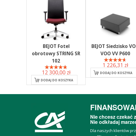
BEJOT Fotel
BEJOT Siedzisko V
obrotowy STRING SR
VOO VV P600
102
1 226,31 zł
12 300,00 zł
DODAJ DO KOSZYKA
DODAJ DO KOSZYKA
FINANSOWA
Nie chcesz czekać z
Nie odkładaj marzeń
Dla naszych klientów pr