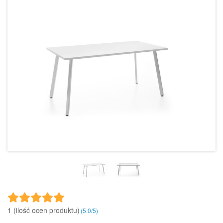
1 (ilość ocen produktu)‎
(
5.0
/
5
)