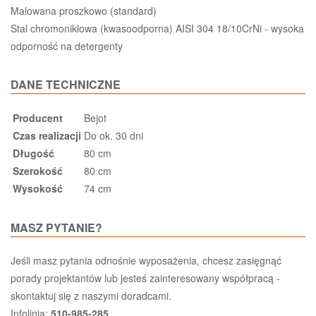
Malowana proszkowo (standard)
Stal chromoniklowa (kwasoodporna) AISI 304 18/10CrNi - wysoka
odporność na detergenty
DANE TECHNICZNE
Producent
Bejot
Czas realizacji
Do ok. 30 dni
Długość
80 cm
Szerokość
80 cm
Wysokość
74 cm
MASZ PYTANIE?
Jeśli masz pytania odnośnie wyposażenia, chcesz zasięgnąć
porady projektantów lub jesteś zainteresowany współpracą -
skontaktuj się z naszymi doradcami.
Infolinia:
510-985-285