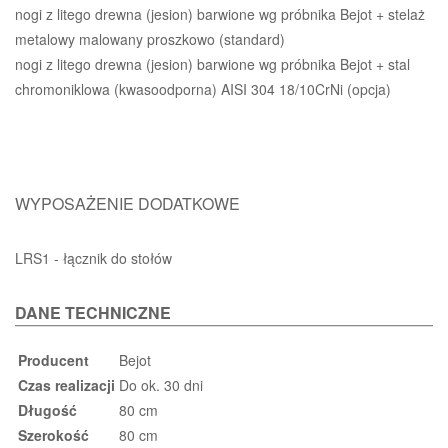
nogi z litego drewna (jesion) barwione wg próbnika Bejot + stelaż
metalowy malowany proszkowo (standard)
nogi z litego drewna (jesion) barwione wg próbnika Bejot + stal
chromoniklowa (kwasoodporna) AISI 304 18/10CrNi (opcja)
WYPOSAŻENIE DODATKOWE
LRS1 - łącznik do stołów
DANE TECHNICZNE
Producent
Bejot
Czas realizacji
Do ok. 30 dni
Długość
80 cm
Szerokość
80 cm