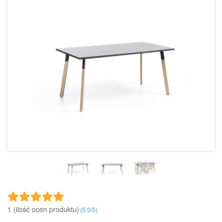
1 (ilość ocen produktu)‎
(
5.0
/
5
)