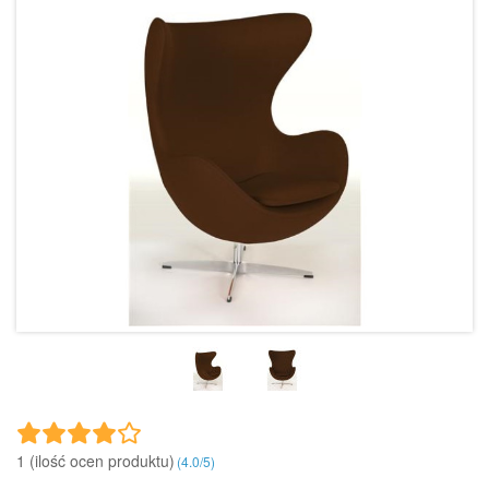
1 (ilość ocen produktu)‎
(
4.0
/
5
)