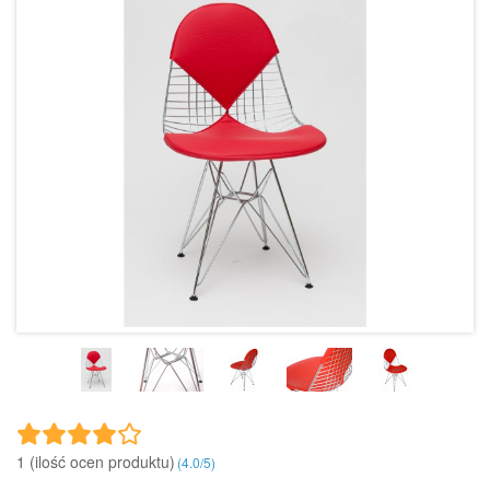
1 (ilość ocen produktu)‎
(
4.0
/
5
)