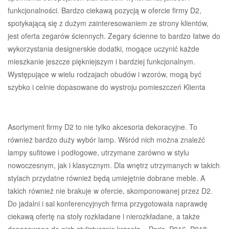
funkcjonalności. Bardzo ciekawą pozycją w ofercie firmy D2,
spotykającą się z dużym zainteresowaniem ze strony klientów,
jest oferta zegarów ściennych. Zegary ścienne to bardzo łatwe do
wykorzystania designerskie dodatki, mogące uczynić każde
mieszkanie jeszcze piękniejszym i bardziej funkcjonalnym.
Występujące w wielu rodzajach obudów i wzorów, mogą być
szybko i celnie dopasowane do wystroju pomieszczeń Klienta
Asortyment firmy D2 to nie tylko akcesoria dekoracyjne. To
również bardzo duży wybór lamp. Wśród nich można znaleźć
lampy sufitowe i podłogowe, utrzymane zarówno w stylu
nowoczesnym, jak i klasycznym. Dla wnętrz utrzymanych w takich
stylach przydatne również będą umiejętnie dobrane meble. A
takich również nie brakuje w ofercie, skomponowanej przez D2.
Do jadalni i sal konferencyjnych firma przygotowała naprawdę
ciekawą ofertę na stoły rozkładane i nierozkładane, a także
dopasowane do nich stylistycznie krzesła – Paris, P016, P018,