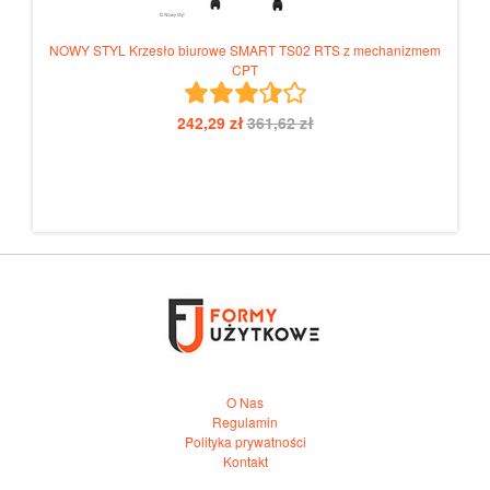
z
NOWY STYL Krzesło biurowe SMART TS02 RTS z mechanizmem
N
CPT
242,29 zł
361,62 zł
O Nas
Regulamin
Polityka prywatności
Kontakt