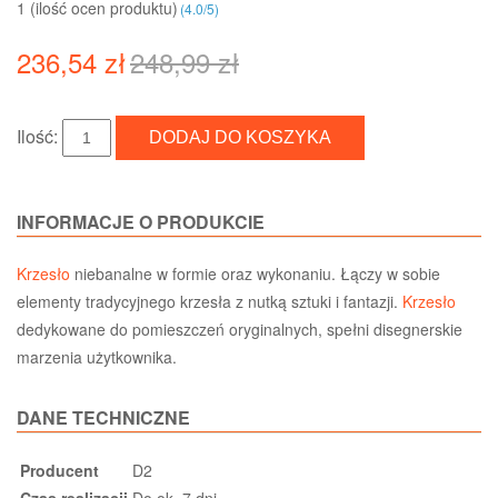
1 (ilość ocen produktu)‎
(
4.0
/
5
)
236,54 zł
248,99 zł
Ilość:
INFORMACJE O PRODUKCIE
Krzesło
niebanalne w formie oraz wykonaniu. Łączy w sobie
elementy tradycyjnego krzesła z nutką sztuki i fantazji.
Krzesło
dedykowane do pomieszczeń oryginalnych, spełni disegnerskie
marzenia użytkownika.
DANE TECHNICZNE
Producent
D2
Czas realizacji
Do ok. 7 dni