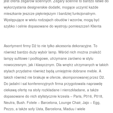
jest oferta zegarów ściennych. Zegary ścienne to bardzo łatwe do
wykorzystania designerskie dodatki, mogące uczynić każde
mieszkanie jeszcze piękniejszym i bardziej funkcjonalnym.
Występujące w wielu rodzajach obudów i wzorów, mogą być
szybko i celnie dopasowane do wystroju pomieszczeń Klienta
Asortyment firmy D2 to nie tylko akcesoria dekoracyjne. To
również bardzo duży wybór lamp. Wśród nich można znaleźć
lampy sufitowe i podłogowe, utrzymane zarówno w stylu
nowoczesnym, jak i klasycznym. Dla wnętrz utrzymanych w takich
stylach przydatne również będą umiejętnie dobrane meble. A
takich również nie brakuje w ofercie, skomponowanej przez D2.
Do jadalni i sal konferencyjnych firma przygotowała naprawdę
ciekawą ofertę na stoły rozkładane i nierozkładane, a także
dopasowane do nich stylistycznie krzesła – Paris, P016, P018,
Neutra, Bush. Fotele – Barcelona, Lounge Chair, Jajo – Egg,
Pezzo, a także sofy Usta, Barcelona, Maduu i wiele