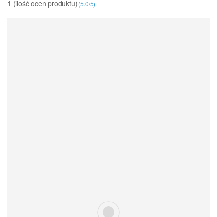
1 (ilość ocen produktu)‎
(
5.0
/
5
)