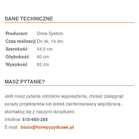
DANE TECHNICZNE
Producent
Drew-System
Czas realizacji
Do ok. 14 dni
Szerokość
54,5 cm
Głębokość
60 cm
Wysokość
82 cm
MASZ PYTANIE?
Jeśli masz pytania odnośnie wyposażenia, chcesz zasięgnąć
porady projektantów lub jesteś zainteresowany współpracą -
skontaktuj się z naszymi doradcami.
Infolinia:
510-985-285
E-mail:
biuro@formyuzytkowe.pl