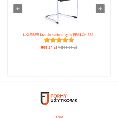
L.KLEIBER Krzesło konferencyjne EPSILON E32+
969,24 zł
1 214,01 zł
O Nas