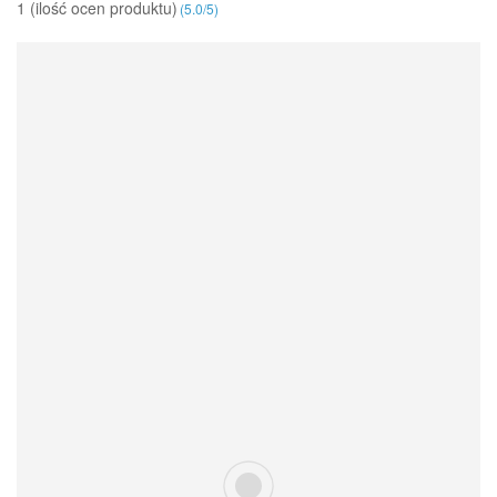
1 (ilość ocen produktu)‎
(
5.0
/
5
)