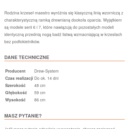
Rodzina krzeseł maestro wyróżnia się klasyczną linią wzorniczą z
charakterystyczną ramką drewnianą dookoła oparcia. Wyjątkiem
są modele serii 6 i 7, które nawiązują do pozostałych modeli
identyczną przednią nogą badź listwą wzmacniającą w krzesłach
bez podłokietników.
DANE TECHNICZNE
Producent
Drew-System
Czas realizacji
Do ok. 14 dni
Szerokość
48 cm
Głębokość
59 cm
Wysokość
86 cm
MASZ PYTANIE?
Jeśli masz pytania odnośnie wyposażenia, chcesz zasięgnąć